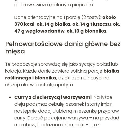
dopraw świeżo mielonym pieprzem.
Dane orientacyjne na 1 porcję (2 tosty):
około
370 kcal
,
ok. 14 g białka
,
ok. 14 g tłuszczu
,
ok.
47 g węglowodanów
,
ok. 10 g błonnika
.
Pełnowartościowe dania główne bez
mięsa
Te propozycje sprawdzą się jako sycący obiad lub
kolacja. Każde danie zawiera solidną porcję
białka
roślinnego i błonnika
, dzięki czemu nasyci na
dłużej i ułatwi kontrolę apetytu.
Curry z ciecierzycą i warzywami
: Na łyżce
oleju podsmaż cebulę, czosnek i starty imbir,
następnie dodaj ulubioną mieszankę przypraw
curry. Dorzuć pokrojone warzywa – na przykład
marchew, bakłażana i ziemniaki – oraz