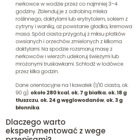
nerkowce w wodzie przez co najmniej 3–4
godziny. Zblenduj je z odrobiną mleka
roślinnego, daktylami lub erytrytolem, sokiem z
cytryny i wanilią, aż powstanie gładka, kremowa
masa. Spód ciasta przygotuj z miksu płatków
owsianych i orzechów zmielonych z kilkoma
daktylami. Na spodzie rozsmaruj masę z
nerkowców i wierzch udekoruj świeżymi lub
mrożonymi truskawkami. Schłodź w lodówce
przez kilka godzin.
Dane orientacyjne na 1 kawałek (1/10 ciasta, ok.
90 g):
około 280 kcal
,
ok. 7 g białka
,
ok. 18 g
tłuszczu
,
ok. 24 g węglowodanów
,
ok. 3 g
błonnika
.
Dlaczego warto
eksperymentować z wege
przepisami?