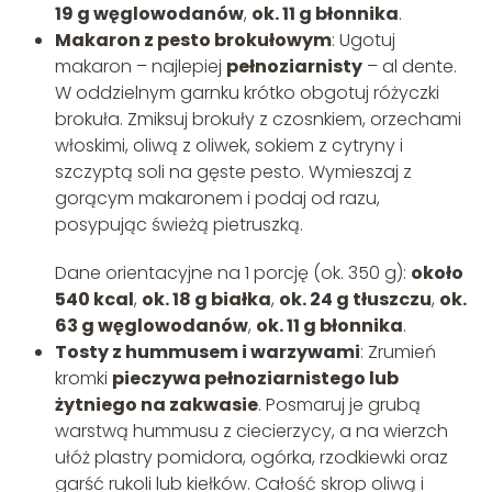
19 g węglowodanów
,
ok. 11 g błonnika
.
Makaron z pesto brokułowym
: Ugotuj
makaron – najlepiej
pełnoziarnisty
– al dente.
W oddzielnym garnku krótko obgotuj różyczki
brokuła. Zmiksuj brokuły z czosnkiem, orzechami
włoskimi, oliwą z oliwek, sokiem z cytryny i
szczyptą soli na gęste pesto. Wymieszaj z
gorącym makaronem i podaj od razu,
posypując świeżą pietruszką.
Dane orientacyjne na 1 porcję (ok. 350 g):
około
540 kcal
,
ok. 18 g białka
,
ok. 24 g tłuszczu
,
ok.
63 g węglowodanów
,
ok. 11 g błonnika
.
Tosty z hummusem i warzywami
: Zrumień
kromki
pieczywa pełnoziarnistego lub
żytniego na zakwasie
. Posmaruj je grubą
warstwą hummusu z ciecierzycy, a na wierzch
ułóż plastry pomidora, ogórka, rzodkiewki oraz
garść rukoli lub kiełków. Całość skrop oliwą i