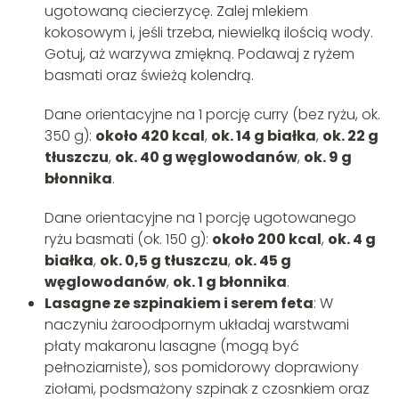
ugotowaną ciecierzycę. Zalej mlekiem
kokosowym i, jeśli trzeba, niewielką ilością wody.
Gotuj, aż warzywa zmiękną. Podawaj z ryżem
basmati oraz świeżą kolendrą.
Dane orientacyjne na 1 porcję curry (bez ryżu, ok.
350 g):
około 420 kcal
,
ok. 14 g białka
,
ok. 22 g
tłuszczu
,
ok. 40 g węglowodanów
,
ok. 9 g
błonnika
.
Dane orientacyjne na 1 porcję ugotowanego
ryżu basmati (ok. 150 g):
około 200 kcal
,
ok. 4 g
białka
,
ok. 0,5 g tłuszczu
,
ok. 45 g
węglowodanów
,
ok. 1 g błonnika
.
Lasagne ze szpinakiem i serem feta
: W
naczyniu żaroodpornym układaj warstwami
płaty makaronu lasagne (mogą być
pełnoziarniste), sos pomidorowy doprawiony
ziołami, podsmażony szpinak z czosnkiem oraz