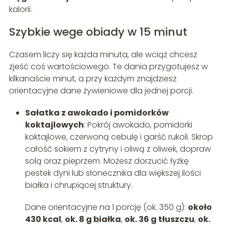
kalorii.
Szybkie wege obiady w 15 minut
Czasem liczy się każda minuta, ale wciąż chcesz
zjeść coś wartościowego. Te dania przygotujesz w
kilkanaście minut, a przy każdym znajdziesz
orientacyjne dane żywieniowe dla jednej porcji.
Sałatka z awokado i pomidorków
koktajlowych
: Pokrój awokado, pomidorki
koktajlowe, czerwoną cebulę i garść rukoli. Skrop
całość sokiem z cytryny i oliwą z oliwek, dopraw
solą oraz pieprzem. Możesz dorzucić łyżkę
pestek dyni lub słonecznika dla większej ilości
białka i chrupiącej struktury.
Dane orientacyjne na 1 porcję (ok. 350 g):
około
430 kcal
,
ok. 8 g białka
,
ok. 36 g tłuszczu
,
ok.