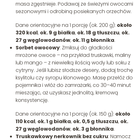
masa zgęstnieje. Podawaj ze świeżymi owocami
sezonowymi i odrobiną posiekanych orzechów.
Dane orientacyjne na 1 porcję (ok. 200 g):
około
320 kcal
,
ok. 9 g białka
,
ok. 18 g tłuszczu
,
ok.
27 g węglowodanów
,
ok. 11 g błonnika
.
Sorbet owocowy
: Zmiksuj do gładkości
mrożone owoce – na przykład truskawki, maliny
lub mango – z niewielką ilością wody lub soku z
cytryny. Jeśli lubisz słodsze desery, dodaj trochę
ksylitolu czy syropu klonowego. Masę przełóż do
pojemnika i włóż do zamrażarki, co 30–40 minut
mieszając, aż uzyskasz jednolitą, kremową
konsystencję.
Dane orientacyjne na 1 porcję (ok. 150 g):
około
110 kcal
,
ok. 1 g białka
,
ok. 0,5 g tłuszczu
,
ok.
27 g węglowodanów
,
ok. 3 g błonnika
.
Truskawkowy nerkownik bez cukru
: Namocz