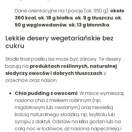
Dane orientacyjne na 1 porcję (ok. 350 g):
około
360 kcal
,
ok. 18 g białka
,
ok. 9 g tłuszczu
,
ok.
50 g węglowodanów
,
ok. 13 g błonnika
.
Lekkie desery wegetariańskie bez
cukru
Słodki finał posiłku też może być zdrowy. Te desery
bazują na
produktach roślinnych, naturalnej
słodyczy owoców i dobrych tłuszczach
z
orzechów oraz nasion.
Chia pudding z owocami
: W misce wymieszaj
nasiona chia z mlekiem roślinnym (np.
migdałowym lub owsianym) oraz niewielką
ilością naturalnego słodzika, np. ksylitolu lub
syropu z daktyli. Odstaw na kilka godzin lub na
całą noc w lodówce, aż nasiona napęcznieją i