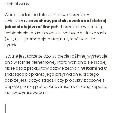
aminokwasy.
Warto dodać do talerza zdrowe tłuszcze –
zwłaszcza z
orzechów, pestek, awokado i dobrej
jakości olejów roślinnych
. Tłuszcze te wspierają
wchłanianie witamin rozpuszczalnych w tłuszczach
(A, D, E, K) i pomagają dłużej utrzymać uczucie
sytości.
Istotne jest także żelazo. W diecie roślinnej występuje
ono w formie niehemowej, która wchłania się słabiej
niż żelazo z produktów odzwierzęcych.
Witamina C
znacząco poprawia jego przyswajanie, dlatego
dobrze jest łączyć strączki czy produkty zbożowe z
papryką, natką pietruszki, cytrusami, kiszoną kapustą
lub świeżymi owocami.