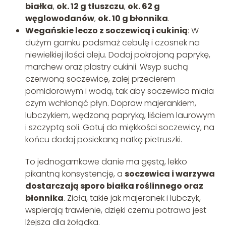
białka
,
ok. 12 g tłuszczu
,
ok. 62 g
węglowodanów
,
ok. 10 g błonnika
.
Wegańskie leczo z soczewicą i cukinią
: W
dużym garnku podsmaż cebulę i czosnek na
niewielkiej ilości oleju. Dodaj pokrojoną paprykę,
marchew oraz plastry cukinii. Wsyp suchą
czerwoną soczewicę, zalej przecierem
pomidorowym i wodą, tak aby soczewica miała
czym wchłonąć płyn. Dopraw majerankiem,
lubczykiem, wędzoną papryką, liściem laurowym
i szczyptą soli. Gotuj do miękkości soczewicy, na
końcu dodaj posiekaną natkę pietruszki.
To jednogarnkowe danie ma gęstą, lekko
pikantną konsystencję, a
soczewica i warzywa
dostarczają sporo białka roślinnego oraz
błonnika
. Zioła, takie jak majeranek i lubczyk,
wspierają trawienie, dzięki czemu potrawa jest
lżejsza dla żołądka.