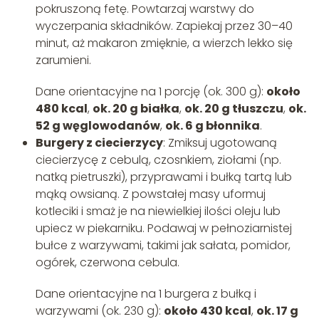
pokruszoną fetę. Powtarzaj warstwy do
wyczerpania składników. Zapiekaj przez 30–40
minut, aż makaron zmięknie, a wierzch lekko się
zarumieni.
Dane orientacyjne na 1 porcję (ok. 300 g):
około
480 kcal
,
ok. 20 g białka
,
ok. 20 g tłuszczu
,
ok.
52 g węglowodanów
,
ok. 6 g błonnika
.
Burgery z ciecierzycy
: Zmiksuj ugotowaną
ciecierzycę z cebulą, czosnkiem, ziołami (np.
natką pietruszki), przyprawami i bułką tartą lub
mąką owsianą. Z powstałej masy uformuj
kotleciki i smaż je na niewielkiej ilości oleju lub
upiecz w piekarniku. Podawaj w pełnoziarnistej
bułce z warzywami, takimi jak sałata, pomidor,
ogórek, czerwona cebula.
Dane orientacyjne na 1 burgera z bułką i
warzywami (ok. 230 g):
około 430 kcal
,
ok. 17 g