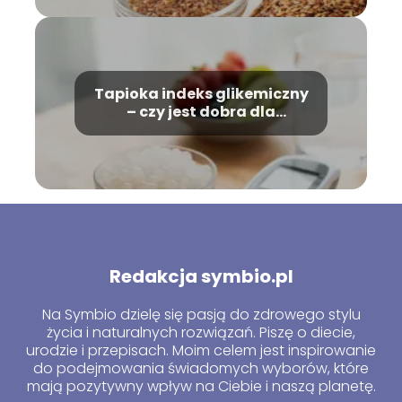
Tapioka indeks glikemiczny
– czy jest dobra dla
diabetyków?
Redakcja symbio.pl
Na Symbio dzielę się pasją do zdrowego stylu
życia i naturalnych rozwiązań. Piszę o diecie,
urodzie i przepisach. Moim celem jest inspirowanie
do podejmowania świadomych wyborów, które
mają pozytywny wpływ na Ciebie i naszą planetę.