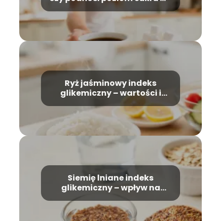
krwi?
Ryż jaśminowy indeks
glikemiczny – wartości i
zalecenia
Siemię lniane indeks
glikemiczny – wpływ na
poziom cukru