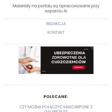
Materiały na portalu są opracowywane przy
wsparciu AI.
REDAKCJA
KONTAKT
POLECANE:
CZY MOŻNA POŁĄCZYĆ MASCARPONE Z
GALARETKĄ?