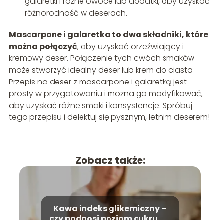
galaretki i różne owoce lub dodatki, aby uzyskać
różnorodność w deserach.
Mascarpone i galaretka to dwa składniki, które
można połączyć
, aby uzyskać orzeźwiający i
kremowy deser. Połączenie tych dwóch smaków
może stworzyć idealny deser lub krem do ciasta.
Przepis na deser z mascarpone i galaretką jest
prosty w przygotowaniu i można go modyfikować,
aby uzyskać różne smaki i konsystencje. Spróbuj
tego przepisu i delektuj się pysznym, letnim deserem!
Zobacz także:
Kawa indeks glikemiczny –
czy podnosi poziom cukru we