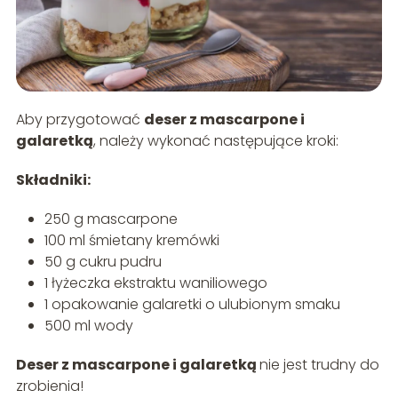
Aby przygotować
deser z mascarpone i
galaretką
, należy wykonać następujące kroki:
Składniki:
250 g mascarpone
100 ml śmietany kremówki
50 g cukru pudru
1 łyżeczka ekstraktu waniliowego
1 opakowanie galaretki o ulubionym smaku
500 ml wody
Deser z mascarpone i galaretką
nie jest trudny do
zrobienia!