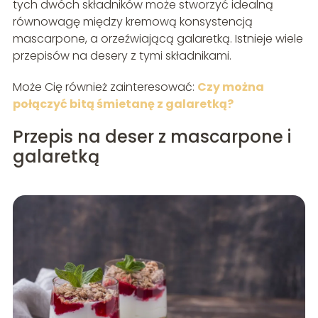
tych dwóch składników może stworzyć idealną
równowagę między kremową konsystencją
mascarpone, a orzeźwiającą galaretką. Istnieje wiele
przepisów na desery z tymi składnikami.
Może Cię również zainteresować:
Czy można
połączyć bitą śmietanę z galaretką?
Przepis na deser z mascarpone i
galaretką