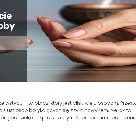
cie
soby
e wstydu – to obraz, który jest bliski wielu osobom. Przest
z ust osób borykających się z tym nawykiem. Ale jak to
 której podzielę się sprawdzonymi sposobami na oduczeni