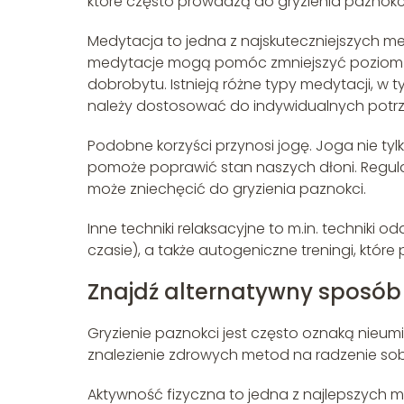
które często prowadzą do gryzienia paznokci
Medytacja to jedna z najskuteczniejszych me
medytacje mogą pomóc zmniejszyć poziom st
dobrobytu. Istnieją różne typy medytacji, w
należy dostosować do indywidualnych potrzeb
Podobne korzyści przynosi jogę. Joga nie ty
pomoże poprawić stan naszych dłoni. Regular
może zniechęcić do gryzienia paznokci.
Inne techniki relaksacyjne to m.in. technik
czasie), a także autogeniczne treningi, które
Znajdź alternatywny sposób 
Gryzienie paznokci jest często oznaką nieumi
znalezienie zdrowych metod na radzenie sob
Aktywność fizyczna to jedna z najlepszych m