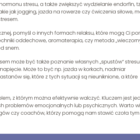
rmonu stresu, a także zwiększyć wydzielanie endorfin, t
kie jak jogging, jazda na rowerze czy ćwiczenia siłowe, 
tresem.
zycznej, pomyśl o innych formach relaksu, które mogą Ci p
 techniki oddechowe, aromaterapia, czy metoda „wieczorn
ed snem.
sem może być także poznanie własnych „spustów” stresu
e napięcie. Może to być np. jazda w korkach, nadmiar
stanów się, które z tych sytuacji są nieuniknione, a które
em, z którym można efektywnie walczyć. Kluczem jest je
zych problemów emocjonalnych lub psychicznych. Warto w
logów czy coachów, którzy pomogą nam stawić czoła tym