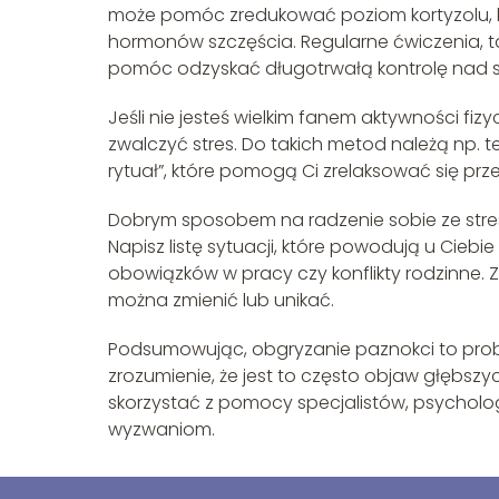
może pomóc zredukować poziom kortyzolu, ho
hormonów szczęścia. Regularne ćwiczenia, ta
pomóc odzyskać długotrwałą kontrolę nad s
Jeśli nie jesteś wielkim fanem aktywności fi
zwalczyć stres. Do takich metod należą np.
rytuał”, które pomogą Ci zrelaksować się prz
Dobrym sposobem na radzenie sobie ze stre
Napisz listę sytuacji, które powodują u Ciebi
obowiązków w pracy czy konflikty rodzinne. Za
można zmienić lub unikać.
Podsumowując, obgryzanie paznokci to probl
zrozumienie, że jest to często objaw głębs
skorzystać z pomocy specjalistów, psycho
wyzwaniom.