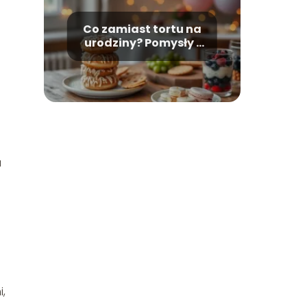
Co zamiast tortu na
urodziny? Pomysły i
inspiracje
a
i,