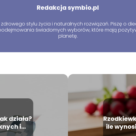
Redakcja symbio.pl
zdrowego stylu życia i naturalnych rozwiązań. Piszę o die
o podejmowania świadomych wyborów, które mają pozytyw
planetę.
 jak działa?
Rzodkiewk
knych i
ile wynosi