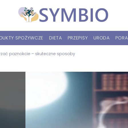
DUKTY SPOŻYWCZE
DIETA
PRZEPISY
URODA
PORA
yzać paznokcie – skuteczne sposoby