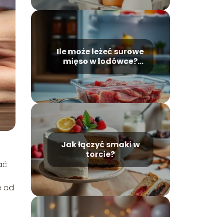
Ile może leżeć surowe
mięso w lodówce?
Poradnik
bezpieczeństwa
Jak łączyć smaki w
torcie?
ać
e od