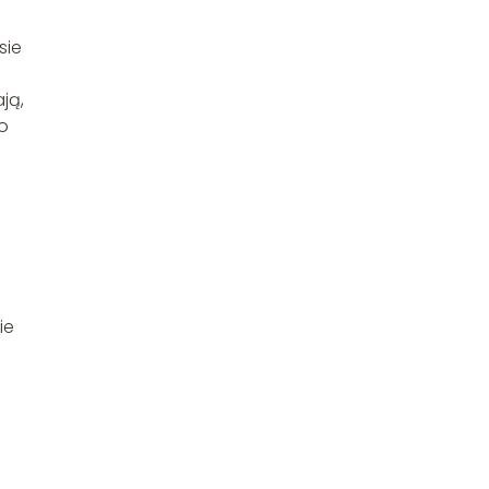
sie
ają,
o
ie