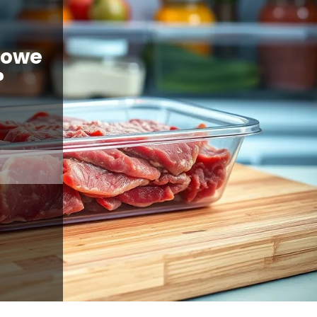
rowe
?