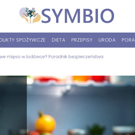
DUKTY SPOŻYWCZE
DIETA
PRZEPISY
URODA
PORA
rowe mięso w lodówce? Poradnik bezpieczeństwa