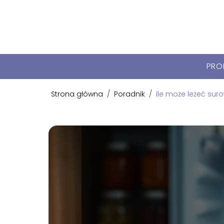
PRO
Strona główna
/
Poradnik
/
Ile może leżeć su