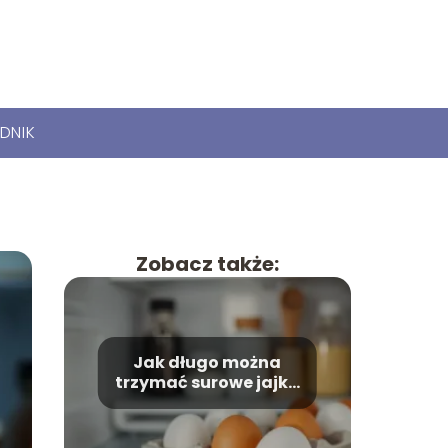
DNIK
Zobacz także:
Jak długo można
trzymać surowe jajka
w lodówce?