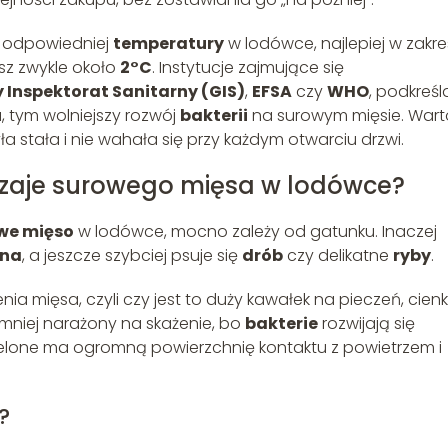
 odpowiedniej
temperatury
w lodówce, najlepiej w zakre
asz zwykle około
2°C
. Instytucje zajmujące się
 Inspektorat Sanitarny (GIS)
,
EFSA
czy
WHO
, podkreśl
, tym wolniejszy rozwój
bakterii
na surowym mięsie. Wart
a stała i nie wahała się przy każdym otwarciu drzwi.
dzaje surowego mięsa w lodówce?
we mięso
w lodówce, mocno zależy od gatunku. Inaczej
ina
, a jeszcze szybciej psuje się
drób
czy delikatne
ryby
.
ia mięsa, czyli czy jest to duży kawałek na pieczeń, cienk
t mniej narażony na skażenie, bo
bakterie
rozwijają się
elone ma ogromną powierzchnię kontaktu z powietrzem i
?