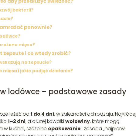
o aby przedłużyć świeżość?
ozwój bakterii?
nacie?
 zamrażać ponownie?
lodówce?
mrożone mięso?
t zepsute i co wtedy zrobić?
 wskazują na zepsucie?
 mięsa i jakie podjąć działania?
o w lodówce – podstawowe zasady
oże leżeć od
1 do 4 dni
, w zależności od rodzaju. Najkróce
ylko
1–2 dni
, a dłużej kawałki
wołowiny
, które mogą
na w kuchni, szczelne
opakowanie
i zasada „najpierw
ejności zakupu, bez zostawiania go „na później”.