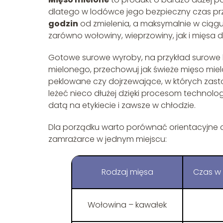
dlatego w lodówce jego bezpieczny czas przech
godzin
od zmielenia, a maksymalnie w ciąg
zarówno wołowiny, wieprzowiny, jak i mięs
Gotowe surowe wyroby, na przykład surowe k
mielonego, przechowuj jak świeże mięso mielone
peklowane czy dojrzewające, w których zasto
leżeć nieco dłużej dzięki procesom technolo
datą na etykiecie i zawsze w chłodzie.
Dla porządku warto porównać orientacyjne 
zamrażarce w jednym miejscu:
Rodzaj mięsa
Czas w
Wołowina – kawałek