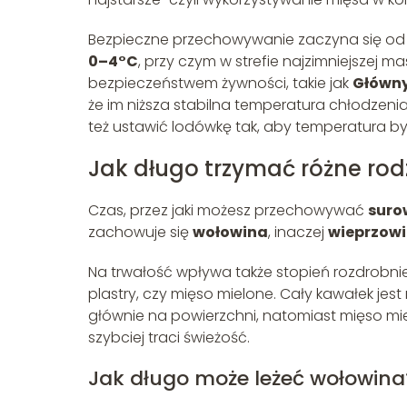
Bezpieczne przechowywanie zaczyna się od
0–4°C
, przy czym w strefie najzimniejszej m
bezpieczeństwem żywności, takie jak
Główny
że im niższa stabilna temperatura chłodzenia
też ustawić lodówkę tak, aby temperatura był
Jak długo trzymać różne ro
Czas, przez jaki możesz przechowywać
suro
zachowuje się
wołowina
, inaczej
wieprzow
Na trwałość wpływa także stopień rozdrobnien
plastry, czy mięso mielone. Cały kawałek jes
głównie na powierzchni, natomiast mięso mi
szybciej traci świeżość.
Jak długo może leżeć wołowina