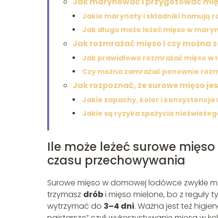
Jak marynować i przygotować mięs
Jakie marynaty i składniki hamują r
Jak długo może leżeć mięso w mary
Jak rozmrażać mięso i czy można
Jak prawidłowo rozmrażać mięso w 
Czy można zamrażać ponownie roz
Jak rozpoznać, że surowe mięso jes
Jakie zapachy, kolor i konsystencja
Jakie są ryzyka spożycia nieświeżego
Ile może leżeć surowe mięs
czasu przechowywania
Surowe mięso w domowej lodówce zwykle m
trzymasz
drób
i mięso mielone, bo z reguły t
wytrzymać do
3–4 dni
. Ważna jest też higie
najstarsze” czyli wykorzystywanie mięsa w kol