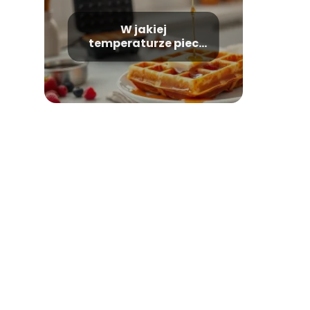
W jakiej
temperaturze piec
gofry?