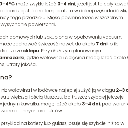
0–4°C
może zwykle leżeć
3–4 dni
, jeżeli jest to cały kawał
za i bardziej stabilna temperatura w dolnej części lodówki,
anicy tego przedziału. Mięso powinno leżeć w szczelnym
i wysychanie powierzchni.
ach domowych lub zakupiona w opakowaniu vacuum,
, może zachować świeżość nawet do około
7 dni
, o ile
 drodze ze
sklepu
. Przy dłuższym planowanym
amrażarki
, gdzie wołowina i cielęcina mogą leżeć około
ej utraty jakości.
ina?
a niż wołowina i w lodówce najlepiej zużyć ją w ciągu
2–3 
z większą ilością tłuszczu, bo tłuszcz szybciej jełczeje.
a w jednym kawałku, mogą leżeć około
3–4 dni
, pod warun
arowane od innych produktów.
przykład na kotlety lub gulasz, psuje się szybciej niż ta w