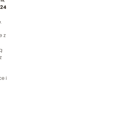
24
e
.
e z
ą
z
e i