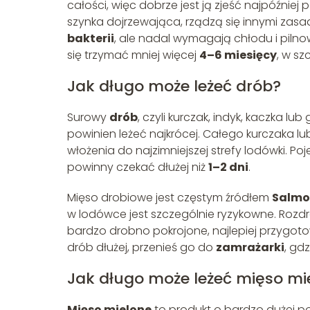
całości, więc dobrze jest ją zjeść najpóźniej 
szynka dojrzewająca, rządzą się innymi zas
bakterii
, ale nadal wymagają chłodu i piln
się trzymać mniej więcej
4–6 miesięcy
, w s
Jak długo może leżeć drób?
Surowy
drób
, czyli kurczak, indyk, kaczka lu
powinien leżeć najkrócej. Całego kurczaka lu
włożenia do najzimniejszej strefy lodówki. Poj
powinny czekać dłużej niż
1–2 dni
.
Mięso drobiowe jest częstym źródłem
Salmo
w lodówce jest szczególnie ryzykowne. Rozdr
bardzo drobno pokrojone, najlepiej przygo
drób dłużej, przenieś go do
zamrażarki
, gd
Jak długo może leżeć mięso mi
Mięso mielone
to produkt o bardzo dużej po