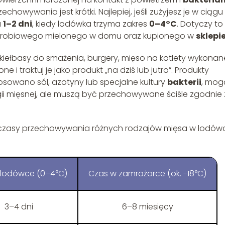
owywania jest krótki. Najlepiej, jeśli zużyjesz je w ciągu
u
1–2 dni
, kiedy lodówka trzyma zakres
0–4°C
. Dotyczy to
a drobiowego mielonego w domu oraz kupionego w
sklepi
iełbasy do smażenia, burgery, mięso na kotlety wykonan
 i traktuj je jako produkt „na dziś lub jutro”. Produkty
sowano sól, azotyny lub specjalne kultury
bakterii
, mog
gii mięsnej, ale muszą być przechowywane ściśle zgodnie 
czasy przechowywania różnych rodzajów mięsa w lodówc
 lodówce (0–4°C)
Czas w zamrażarce (ok. -18°C)
3–4 dni
6–8 miesięcy