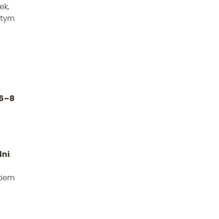
ek,
 tym
6–8
dni
.
kiem