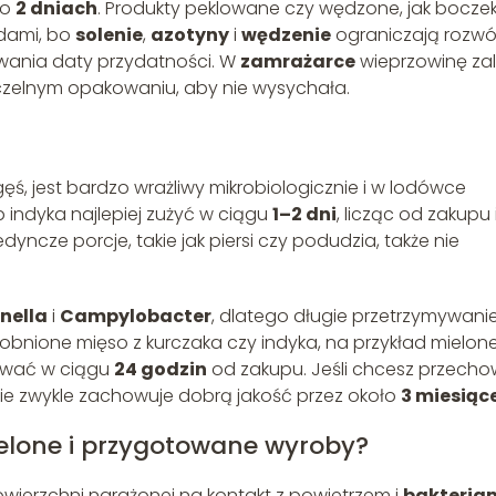
po
2 dniach
. Produkty peklowane czy wędzone, jak boczek
adami, bo
solenie
,
azotyny
i
wędzenie
ograniczają rozwó
owania daty przydatności. W
zamrażarce
wieprzowinę za
zczelnym opakowaniu, aby nie wysychała.
b gęś, jest bardzo wrażliwy mikrobiologicznie i w lodówce
b indyka najlepiej zużyć w ciągu
1–2 dni
, licząc od zakupu 
edyncze porcje, takie jak piersi czy podudzia, także nie
nella
i
Campylobacter
, dlatego długie przetrzymywani
obnione mięso z kurczaka czy indyka, na przykład mielone
tować w ciągu
24 godzin
od zakupu. Jeśli chcesz przech
zie zwykle zachowuje dobrą jakość przez około
3 miesiąc
elone i przygotowane wyroby?
wierzchni narażonej na kontakt z powietrzem i
bakteria