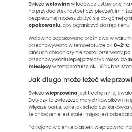
Świeża
wołowina
w lodówce ustawionej na
na przykład stek, rostbef czy pieczeń. Im niżs
bezpieczniej możesz zbliżyć się do górnej gr
opakowaniu
, aby ograniczyć dostęp tlenu 
Wołowina zapakowana próżniowo w warunk
przechowywana w temperaturze ok.
0–2°C
łańcuch chłodniczy nie został przerwany po
przechowywaniu lepiej przełożyć mięso do
z
miesięcy
w temperaturze ok. -18°C, bez istotn
Jak długo może leżeć wieprzow
Świeża
wieprzowina
jest trochę mniej trwał
Dotyczy to zwłaszcza małych kawałków i mięsa 
Większe partie, takie jak schab czy karkówk
że chłodzenie jest stałe i mięso jest odsep
Pokrojona w cienkie plasterki wieprzowina, na 