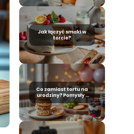
Jak łączyć smaki w
torcie?
Co zamiast tortu na
urodziny? Pomysły i
inspiracje