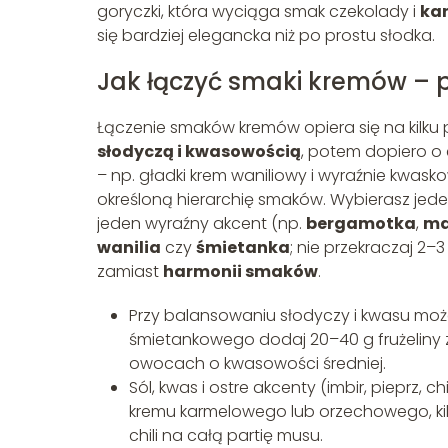
goryczki, która wyciąga smak czekolady i
ka
się bardziej elegancka niż po prostu słodka.
Jak łączyć smaki kremów –
Łączenie smaków kremów opiera się na kilku 
słodyczą i kwasowością
, potem dopiero o 
– np. gładki krem waniliowy i wyraźnie kwask
określoną hierarchię smaków. Wybierasz jede
jeden wyraźny akcent (np.
bergamotka
,
ma
wanilia
czy
śmietanka
; nie przekraczaj 2
zamiast
harmonii smaków
.
Przy balansowaniu słodyczy i kwasu może
śmietankowego dodaj 20–40 g frużeliny 
owocach o kwasowości średniej.
Sól, kwas i ostre akcenty (imbir, pieprz, ch
kremu karmelowego lub orzechowego, kilka
chili na całą partię musu.