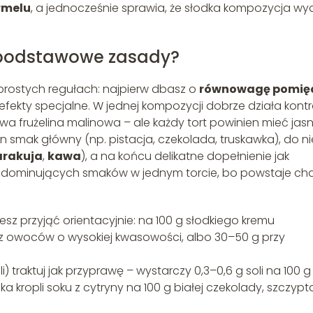
rmelu
, a jednocześnie sprawia, że słodka kompozycja wy
 podstawowe zasady?
prostych regułach: najpierw dbasz o
równowagę pomię
efekty specjalne. W jednej kompozycji dobrze działa kontr
owa frużelina malinowa – ale każdy tort powinien mieć jas
n smak główny (np. pistacja, czekolada, truskawka), do n
rakuja
,
kawa
), a na końcu delikatne dopełnienie jak
–3 dominujących smaków w jednym torcie, bo powstaje ch
sz przyjąć orientacyjnie: na 100 g słodkiego kremu
z owoców o wysokiej kwasowości, albo 30–50 g przy
ili) traktuj jak przyprawę – wystarczy 0,3–0,6 g soli na 100 g
 kropli soku z cytryny na 100 g białej czekolady, szczypt