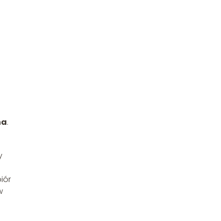
na
.
y
iór
w