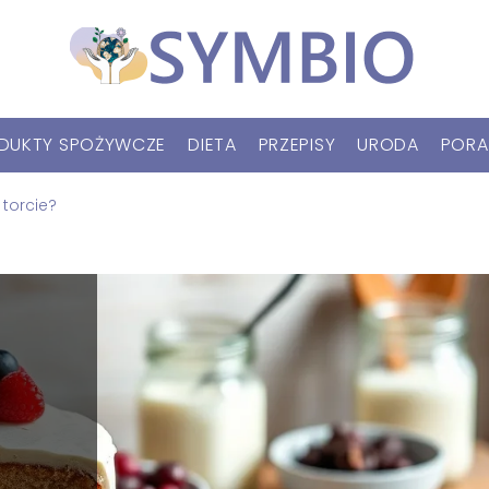
DUKTY SPOŻYWCZE
DIETA
PRZEPISY
URODA
PORA
 torcie?