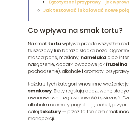
Egzotyczne i przyprawy – jak wpro
Jak testować i skalować nowe po
Co wpływa na smak tortu?
Na smak
tortu
wpływa przede wszystkim rodz
tłuszczowy lub bardzo słodka beza. Ogromn
mascarpone, maślany,
namelaka
albo int
nasączenie, dodatki owocowe jak
frużelina
pochodzenie), alkohole i aromaty, przyprawy
Każda z tych kategorii wnosi inne wrażenie: 
smakowy
. Blaty regulują odczuwaną słodycz
owocowe wnoszą kwasowość i świeżość. Cz
alkohole i aromaty pogłębiają bukiet, przypra
całej
tekstury
— przez to ten sam smak inac
monoporcji.