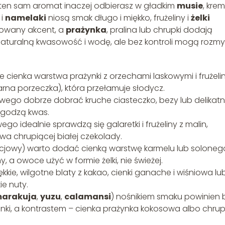
u – ten sam aromat inaczej odbierasz w gładkim
musie
, krem
 i
namelaki
niosą smak długo i miękko, frużeliny i
żelki
owany akcent, a
prażynka
, pralina lub chrupki dodają
aturalną kwasowość i wodę, ale bez kontroli mogą rozm
cienka warstwa prażynki z orzechami laskowymi i frużeli
rna porzeczka), która przełamuje słodycz.
wego dobrze dobrać kruche ciasteczko, bezy lub delikat
łagodzą kwas.
o idealnie sprawdzą się galaretki i frużeliny z malin,
wa chrupiącej białej czekolady.
cjowy) warto dodać cienką warstwę karmelu lub soloneg
 a owoce użyć w formie żelki, nie świeżej.
e, wilgotne blaty z kakao, cienki ganache i wiśniowa lu
ie nuty.
arakuja
,
yuzu
,
calamansi
) nośnikiem smaku powinien 
anki, a kontrastem – cienka prażynka kokosowa albo chrup