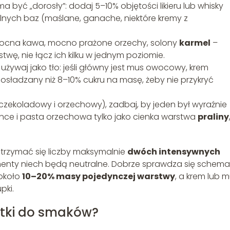
 być „dorosły”: dodaj 5–10% objętości likieru lub whisky
lnych baz (maślane, ganache, niektóre kremy z
mocna kawa, mocno prażone orzechy, solony
karmel
–
wę, nie łącz ich kilku w jednym poziomie.
używaj jako tło: jeśli główny jest mus owocowy, krem
sładzany niż 8–10% cukru na masę, żeby nie przykryć
czekoladowy i orzechowy), zadbaj, by jeden był wyraźnie
ance i pasta orzechowa tylko jako cienka warstwa
praliny
trzymać się liczby maksymalnie
dwóch intensywnych
menty niech będą neutralne. Dobrze sprawdza się schema
 około
10–20% masy pojedynczej warstwy
, a krem lub 
upki.
atki do smaków?