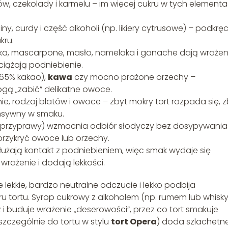
w, czekolady i karmelu – im więcej cukru w tych elementa
y, curdy i część alkoholi (np. likiery cytrusowe) – podkrę
kru.
ka, mascarpone, masło, namelaka i ganache dają wrażen
ciążają podniebienie.
 65% kakao),
kawa
czy mocno prażone orzechy –
gą „zabić” delikatne owoce.
e, rodzaj blatów i owoce – zbyt mokry tort rozpada się, z
tensywny w smaku.
a, przyprawy) wzmacnia odbiór słodyczy bez dosypywania
przykryć owoce lub orzechy.
łużają kontakt z podniebieniem, więc smak wydaje się
wrażenie i dodają lekkości.
lekkie, bardzo neutralne odczucie i lekko podbija
 tortu. Syrop cukrowy z alkoholem (np. rumem lub whisky
 buduje wrażenie „deserowości”, przez co tort smakuje
szczególnie do tortu w stylu
tort Opera
) doda szlachetne