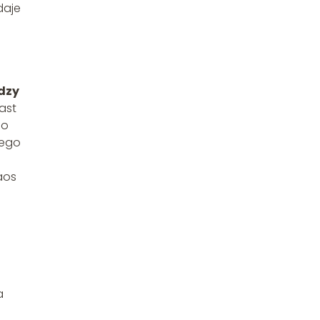
daje
dzy
ast
no
iego
aos
a