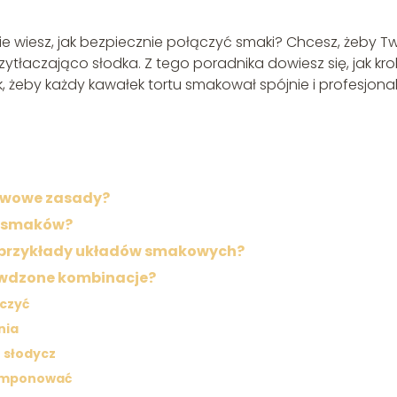
ie wiesz, jak bezpiecznie połączyć smaki? Chcesz, żeby T
tłaczająco słodka. Z tego poradnika dowiesz się, jak kro
k, żeby każdy kawałek tortu smakował spójnie i profesjonal
awowe zasady?
do smaków?
 przykłady układów smakowych?
awdzone kombinacje?
ączyć
nia
 słodycz
komponować