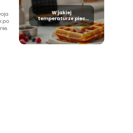
W jakiej
woja
temperaturze piec
k po
gofry?
nie.