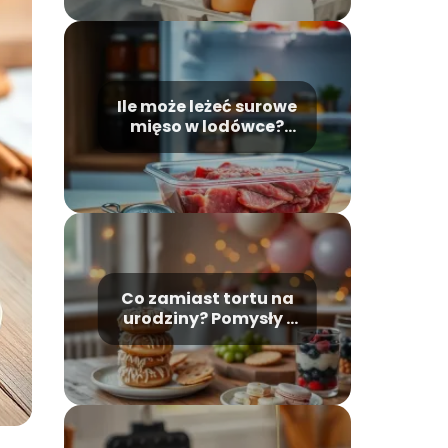
Ile może leżeć surowe
mięso w lodówce?
Poradnik
bezpieczeństwa
Co zamiast tortu na
urodziny? Pomysły i
inspiracje