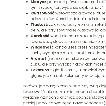
Słodycz
pochodzi głównie z kremu, blató
tym szybciej tort wyda się ciężki i „mdły”.
Kwasowość
wprowadzają owoce, frużelin
odczucie świeżości i „odcina” nadmiar cu
Tłustość
zależy od bazy kremu: śmietan
pełni, ale przy zbyt małej kwasowości ob
Gorzkość
wnosi ciemna czekolada (np.
równoważą słodycz, ale w nadmiarze mo
Wilgotność
kontrolujesz przez nasączeni
suchy wydaje się mniej słodki i mniej in
Aromat
(wanilia, rum, skórka cytrusow
cukru, ale przy wysokich dawkach może 
Tekstura
– gładkie musy i namelaki wyd
głębszy, a chrupkie elementy skracają to 
Porównując nasączenia: woda z cytryną daje 
kwasowość, ale nie zmienia mocno charakteru
wyraźnie wzmacnia aromat, podnosi słodycz i
pełniej już po jednym kęsie. Kawa w ponczu (