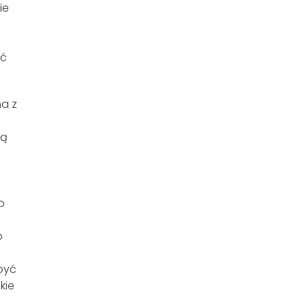
ie
yć
na z
ną
o
b
być
kie