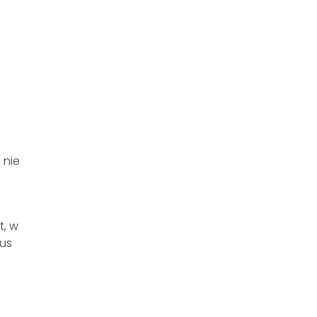
, nie
t, w
mus