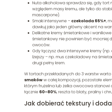
Nuta alkoholowa sprawdza się, gdy tort ma
względem masy kremu, ale tylko do stabi
mascarpone).
Smaki intensywne –
czekolada 65%+
, 
dawkuj jako jeden główny akcent na warst
Delikatne kremy śmietankowe i waniliowe 
śmietankowy nie powinien być mocniej do
owoców.
Gdy łączysz dwa intensywne kremy (np. 
lżejszy – np. mus czekoladowy na śmiet
drugi pełny krem.
W tortach przekładanych do 3 warstw warto 
smaków
w całej kompozycji, pozostałe ele
którym frużelina lub żelka owocowa stanowi
łącznie
60–80%
; reszta to blaty, praliny i chr
Jak dobierać tekstury i dod