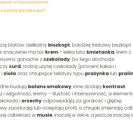
wadzać zrównoważenie
łączenia smakowe?
aj blatów: delikatny
biszkopt
, bardziej treściwy biszkopt
e znaczenie ma też
krem
– lekka bita
śmietanka
, krem z
ensywny ganache z
czekolady
. Do tego dochodzi
czy
curd
, rodzaj użytej czekolady (procent kakao i
 i
zioła
oraz chrupiące tekstury typu
prażynka
lub
prali
jedne budują
balans smakowy
, inne dodają
kontrast
 i wilgotność, kremy – tłustość i intensywność, a element
ekolada i
orzechy
odpowiadają za gorzkość i głębię,
wy zaostrzają lub ocieplają profil, a chrupki zmieniają odb
zej odbierasz w
musie
, inaczej w żelce, a jeszcze inaczej 