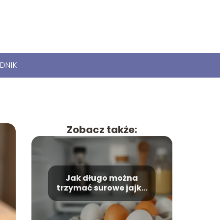
DNIK
Zobacz także:
Jak długo można
trzymać surowe jajka
w lodówce?