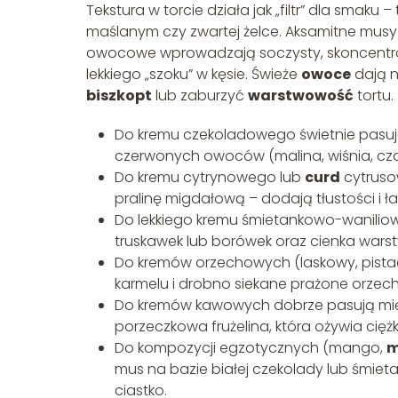
Tekstura w torcie działa jak „filtr” dla smak
maślanym czy zwartej żelce. Aksamitne musy
owocowe wprowadzają soczysty, skoncentr
lekkiego „szoku” w kęsie. Świeże
owoce
dają n
biszkopt
lub zaburzyć
warstwowość
tortu.
Do kremu czekoladowego świetnie pasuje 
czerwonych owoców (malina, wiśnia, cza
Do kremu cytrynowego lub
curd
cytruso
pralinę migdałową – dodają tłustości i 
Do lekkiego kremu śmietankowo-wanilioweg
truskawek lub borówek oraz cienka warst
Do kremów orzechowych (laskowy, pista
karmelu i drobno siekane prażone orzechy,
Do kremów kawowych dobrze pasują miękki
porzeczkowa frużelina, która ożywia ciężk
Do kompozycji egzotycznych (mango,
m
mus na bazie białej czekolady lub śmiet
ciastko.