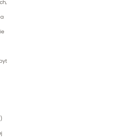
ch,
ca
ie
byt
)
j