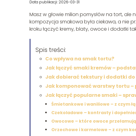
Data publikacji: 2026-03-31
Masz w głowie milion pomysłów na tort, ale n
kompozycja smakowa była ciekawa, a nie przy
kroku łączyć kremy, blaty, owoce i dodatki ta
Spis treści:
Co wpływa na smak tortu?
Jak łączyć smaki kremów – podst
Jak dobierać tekstury i dodatki 
Jak komponować warstwy tortu –
Jak łączyć popularne smaki – spr
Śmietankowe i waniliowe – z czym ł
Czekoladowe – kontrasty i dopełnie
Owocowe – które owoce przełamują
Orzechowe i karmelowe – z czym 