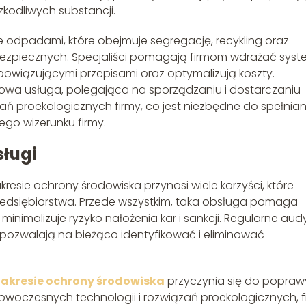
zkodliwych substancji.
 odpadami, które obejmuje segregację, recykling oraz
zpiecznych. Specjaliści pomagają firmom wdrażać syst
owiązującymi przepisami oraz optymalizują koszty.
owa usługa, polegająca na sporządzaniu i dostarczaniu
 proekologicznych firmy, co jest niezbędne do spełnian
o wizerunku firmy.
sługi
akresie ochrony środowiska przynosi wiele korzyści, które
dsiębiorstwa. Przede wszystkim, taka obsługa pomaga
inimalizuje ryzyko nałożenia kar i sankcji. Regularne aud
pozwalają na bieżąco identyfikować i eliminować
zakresie ochrony środowiska
przyczynia się do popraw
nowoczesnych technologii i rozwiązań proekologicznych, f