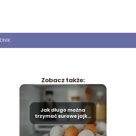
DNIK
Zobacz także:
Jak długo można
trzymać surowe jajka
w lodówce?