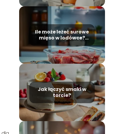
Ile może leżeć surowe
mięso w lodówce?
Poradnik
bezpieczeństwa
Jak łączyć smaki w
torcie?
 dla