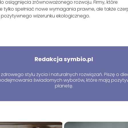
do osiągnięcia zrównoważonego rozwoju. Firmy, które
ie tylko spełniać nowe wymagania prawne, ale także cze
j i pozytywnego wizerunku ekologicznego.
Redakcja symbio.pl
zdrowego stylu życia i naturalnych rozwiązań. Piszę o die
o podejmowania świadomych wyborów, które mają pozytyw
planetę.