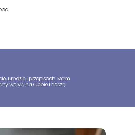
rpać
cie, urodzie i przepisach. Moim
ny wpływ na Ciebie i naszą