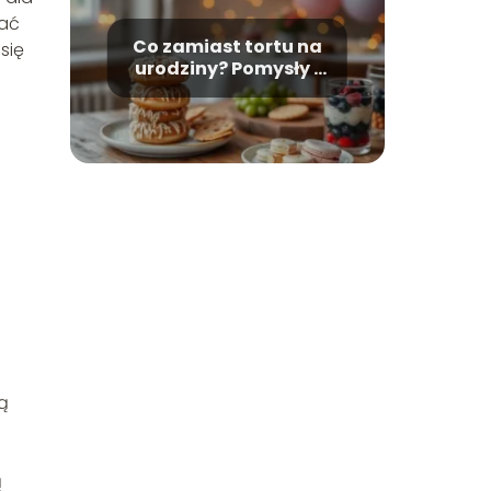
iać
Co zamiast tortu na
się
urodziny? Pomysły i
inspiracje
ą
ą