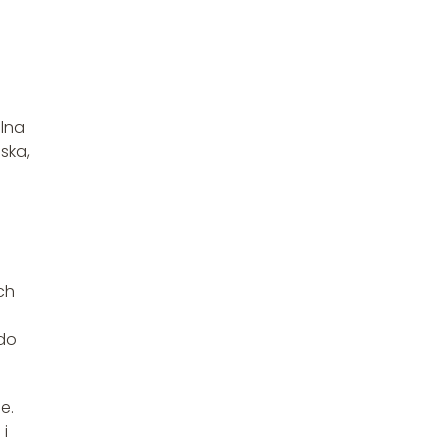
alna
ska,
ch
 do
e.
 i