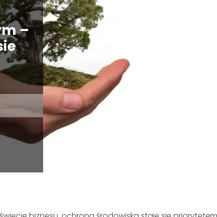
rm –
sie
wiecie biznesu, ochrona środowiska staje się priorytetem