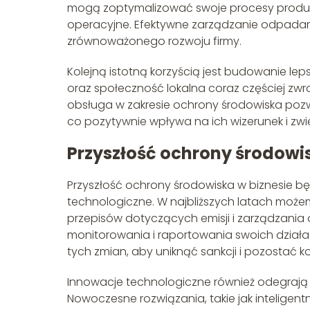
mogą zoptymalizować swoje procesy produkc
operacyjne. Efektywne zarządzanie odpadami 
zrównoważonego rozwoju firmy.
Kolejną istotną korzyścią jest budowanie lepsz
oraz społeczność lokalna coraz częściej zwr
obsługa w zakresie ochrony środowiska po
co pozytywnie wpływa na ich wizerunek i zwi
Przyszłość ochrony środowis
Przyszłość ochrony środowiska w biznesie b
technologiczne. W najbliższych latach moż
przepisów dotyczących emisji i zarządzani
monitorowania i raportowania swoich działa
tych zmian, aby uniknąć sankcji i pozostać k
Innowacje technologiczne również odegrają k
Nowoczesne rozwiązania, takie jak inteligen