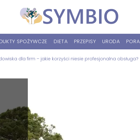
DUKTY SPOŻYWCZE
DIETA
PRZEPISY
URODA
PORA
owiska dla firm – jakie korzyści niesie profesjonalna obsługa?