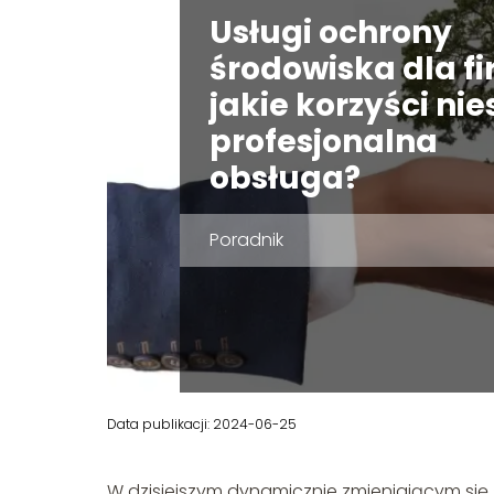
Usługi ochrony
środowiska dla fi
jakie korzyści nie
profesjonalna
obsługa?
Poradnik
Data publikacji: 2024-06-25
W dzisiejszym dynamicznie zmieniającym się ś