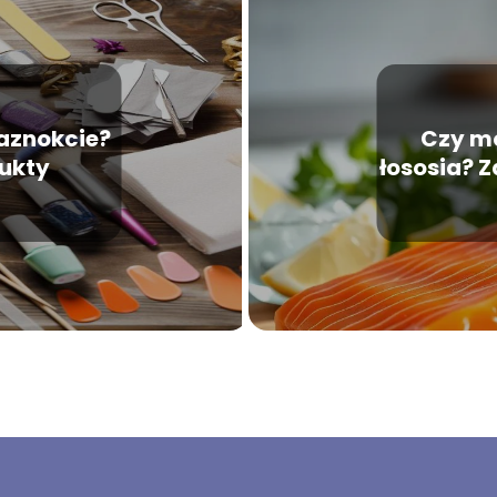
paznokcie?
Czy mo
dukty
łososia? 