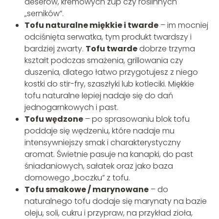
deserów, kremowych zup czy roślinnych
„serników”.
Tofu naturalne miękkie i twarde
– im mocniej
odciśnięta serwatka, tym produkt twardszy i
bardziej zwarty.
Tofu twarde
dobrze trzyma
kształt podczas smażenia, grillowania czy
duszenia, dlatego łatwo przygotujesz z niego
kostki do stir-fry, szaszłyki lub kotleciki. Miękkie
tofu naturalne lepiej nadaje się do dań
jednogarnkowych i past.
Tofu wędzone
– po sprasowaniu blok tofu
poddaje się wędzeniu, które nadaje mu
intensywniejszy smak i charakterystyczny
aromat. Świetnie pasuje na kanapki, do past
śniadaniowych, sałatek oraz jako baza
domowego „boczku” z tofu.
Tofu smakowe / marynowane
– do
naturalnego tofu dodaje się marynaty na bazie
oleju, soli, cukru i przypraw, na przykład zioła,