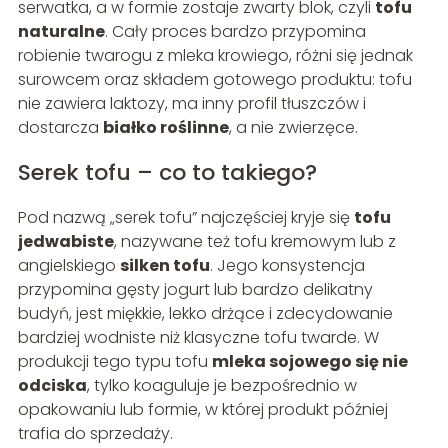
serwatka, a w formie zostaje zwarty blok, czyli
tofu
naturalne
. Cały proces bardzo przypomina
robienie twarogu z mleka krowiego, różni się jednak
surowcem oraz składem gotowego produktu: tofu
nie zawiera laktozy, ma inny profil tłuszczów i
dostarcza
białko roślinne
, a nie zwierzęce.
Serek tofu – co to takiego?
Pod nazwą „serek tofu” najczęściej kryje się
tofu
jedwabiste
, nazywane też tofu kremowym lub z
angielskiego
silken tofu
. Jego konsystencja
przypomina gęsty jogurt lub bardzo delikatny
budyń, jest miękkie, lekko drżące i zdecydowanie
bardziej wodniste niż klasyczne tofu twarde. W
produkcji tego typu tofu
mleka sojowego się nie
odciska
, tylko koaguluje je bezpośrednio w
opakowaniu lub formie, w której produkt później
trafia do sprzedaży.