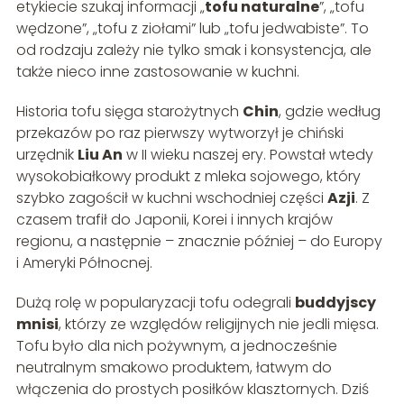
etykiecie szukaj informacji „
tofu naturalne
”, „tofu
wędzone”, „tofu z ziołami” lub „tofu jedwabiste”. To
od rodzaju zależy nie tylko smak i konsystencja, ale
także nieco inne zastosowanie w kuchni.
Historia tofu sięga starożytnych
Chin
, gdzie według
przekazów po raz pierwszy wytworzył je chiński
urzędnik
Liu An
w II wieku naszej ery. Powstał wtedy
wysokobiałkowy produkt z mleka sojowego, który
szybko zagościł w kuchni wschodniej części
Azji
. Z
czasem trafił do Japonii, Korei i innych krajów
regionu, a następnie – znacznie później – do Europy
i Ameryki Północnej.
Dużą rolę w popularyzacji tofu odegrali
buddyjscy
mnisi
, którzy ze względów religijnych nie jedli mięsa.
Tofu było dla nich pożywnym, a jednocześnie
neutralnym smakowo produktem, łatwym do
włączenia do prostych posiłków klasztornych. Dziś