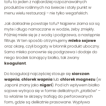
tofu to jeden z najbardziej rozpoznawalnych
produktów roślinnych na świecie i stały punkt w
menu wielu restauracji – nie tylko wegańskich.
Jak dokładnie powstaje tofu? Najpierw ziarna soi są
myte i długo namaczane w wodzie, żeby zmiękły.
Później miele się je z wodą i podgrzewa, a następnie
filtruje. W ten sposób otrzymujemy
mleko sojowe
oraz okarę, czyli bogaty w błonnik produkt uboczny.
Samo mleko ponownie się podgrzewa i dodaje do
niego środek ścinający białko, tak zwany
koagulant
.
Do koagulacji najczęściej stosuje się
siarczan
wapnia
,
chlorek wapnia
lub
chlorek magnezu
(w
Japonii znany jako
nigari
). Pod ich wpływem białko
sojowe wytrąca się w formie delikatnych „płatków” –
to właśnie te skrzepy trafiają do perforowanych
form, gdzie są delikatnie prasowane. Wypływa