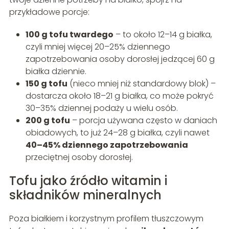
przykładowe porcje:
100 g tofu twardego
– to około 12–14 g białka,
czyli mniej więcej 20–25% dziennego
zapotrzebowania osoby dorosłej jedzącej 60 g
białka dziennie.
150 g tofu
(nieco mniej niż standardowy blok) –
dostarcza około 18–21 g białka, co może pokryć
30–35% dziennej podaży u wielu osób.
200 g tofu
– porcja używana często w daniach
obiadowych, to już 24–28 g białka, czyli nawet
40–45% dziennego zapotrzebowania
przeciętnej osoby dorosłej.
Tofu jako źródło witamin i
składników mineralnych
Poza białkiem i korzystnym profilem tłuszczowym