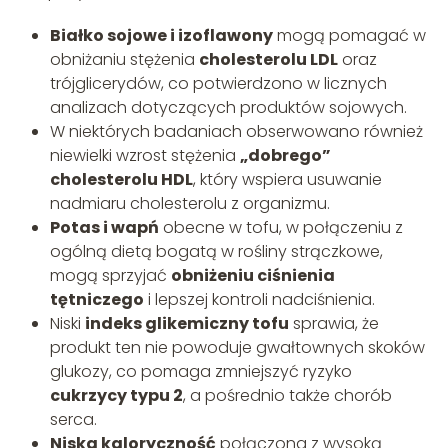
Białko sojowe i izoflawony
mogą pomagać w
obniżaniu stężenia
cholesterolu LDL
oraz
trójglicerydów, co potwierdzono w licznych
analizach dotyczących produktów sojowych.
W niektórych badaniach obserwowano również
niewielki wzrost stężenia
„dobrego”
cholesterolu HDL
, który wspiera usuwanie
nadmiaru cholesterolu z organizmu.
Potas i wapń
obecne w tofu, w połączeniu z
ogólną dietą bogatą w rośliny strączkowe,
mogą sprzyjać
obniżeniu ciśnienia
tętniczego
i lepszej kontroli nadciśnienia.
Niski
indeks glikemiczny tofu
sprawia, że
produkt ten nie powoduje gwałtownych skoków
glukozy, co pomaga zmniejszyć ryzyko
cukrzycy typu 2
, a pośrednio także chorób
serca.
Niska kaloryczność
połączona z wysoką