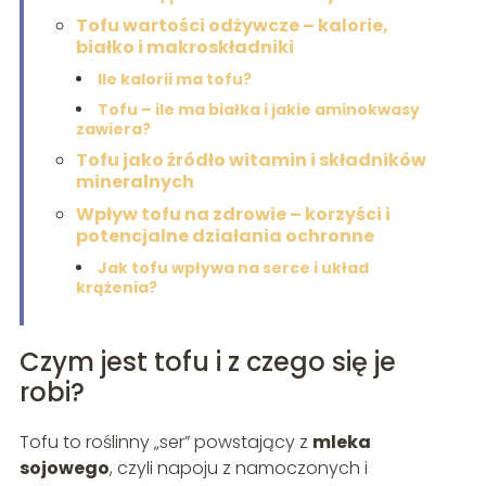
Tofu wartości odżywcze – kalorie,
białko i makroskładniki
Ile kalorii ma tofu?
Tofu – ile ma białka i jakie aminokwasy
zawiera?
Tofu jako źródło witamin i składników
mineralnych
Wpływ tofu na zdrowie – korzyści i
potencjalne działania ochronne
Jak tofu wpływa na serce i układ
krążenia?
Czym jest tofu i z czego się je
robi?
Tofu to roślinny „ser” powstający z
mleka
sojowego
, czyli napoju z namoczonych i