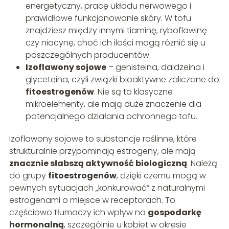
energetyczny, pracę układu nerwowego i
prawidłowe funkcjonowanie skóry. W tofu
znajdziesz między innymi tiaminę, ryboflawinę
czy niacynę, choć ich ilości mogą różnić się u
poszczególnych producentów.
Izoflawony sojowe
– genisteina, daidzeina i
glyceteina, czyli związki bioaktywne zaliczane do
fitoestrogenów
. Nie są to klasyczne
mikroelementy, ale mają duże znaczenie dla
potencjalnego działania ochronnego tofu.
Izoflawony sojowe to substancje roślinne, które
strukturalnie przypominają estrogeny, ale mają
znacznie słabszą aktywność biologiczną
. Należą
do grupy
fitoestrogenów
, dzięki czemu mogą w
pewnych sytuacjach „konkurować” z naturalnymi
estrogenami o miejsce w receptorach. To
częściowo tłumaczy ich wpływ na
gospodarkę
hormonalną
, szczególnie u kobiet w okresie