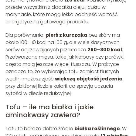
przede wszystkim z dodatku oleju i cukru w
marynacie, które mogą lekko podnieść wartość
energetyczną gotowego produktu.
Dla porównania:
pierś z kurczaka
bez skóry ma
około 100–110 kcal na 100 g, ale wiele klasycznych
serów dojrzewających przekracza
250–300 kcal
.
Przetworzone mięsa, takie jak kiełbasy czy parówki,
często mają jeszcze więcej tłuszczu. W praktyce
oznacza to, że wybierając tofu zamiast tłustych
wędlin, możesz zjeść
większą objętość jedzenia
przy zbliżonej liczbie kalorii, co sprzyja uczuciu
sytości w diecie redukcyjnej.
Tofu – ile ma białka i jakie
aminokwasy zawiera?
Tofu to bardzo dobre źródło
białka roślinnego
. W
100 g tofu naturalnego znajdziesz około
13 g białka
,