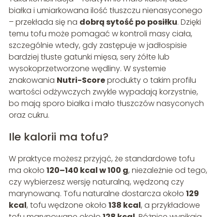
białka i umiarkowana ilość tłuszczu nienasyconego
– przekłada się na
dobrą sytość po posiłku
. Dzięki
temu tofu może pomagać w kontroli masy ciała,
szczególnie wtedy, gdy zastępuje w jadłospisie
bardziej tłuste gatunki mięsa, sery żółte lub
wysokoprzetworzone wędliny. W systemie
znakowania
Nutri-Score
produkty o takim profilu
wartości odżywczych zwykle wypadają korzystnie,
bo mają sporo białka i mało tłuszczów nasyconych
oraz cukru.
Ile kalorii ma tofu?
W praktyce możesz przyjąć, że standardowe tofu
ma około
120–140 kcal w 100 g
, niezależnie od tego,
czy wybierzesz wersję naturalną, wędzoną czy
marynowaną. Tofu naturalne dostarcza około
129
kcal
, tofu wędzone około
138 kcal
, a przykładowe
tofu marynowane około
128 kcal
. Różnice wynikają