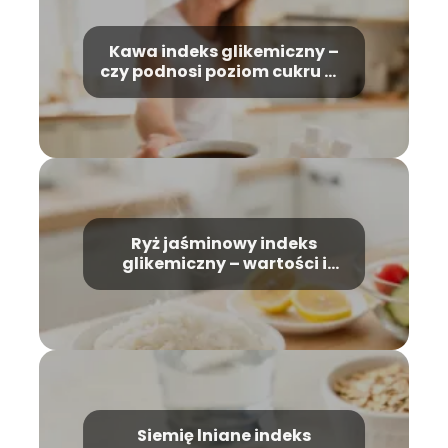
Kawa indeks glikemiczny –
czy podnosi poziom cukru we
krwi?
Ryż jaśminowy indeks
glikemiczny – wartości i
zalecenia
Siemię lniane indeks