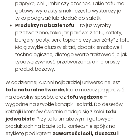
paprykę, chilli, imbir czy czosnek. Takie tofu ma
gotowy, wyrazisty smak i często wystarczy je
tylko podgrzać lub dodać do sałatki.
Produkty na bazie tofu
– to już wyroby
przetworzone, takie jak parówki z tofu, kotlety,
burgery, pasty, serki topione czy „ser żółty” z tofu.
Mają zwykle dłuższy skład, dodatki smakowe i
technologiczne, dlatego warto traktować je jak
typową żywność przetworzoną, a nie prosty
produkt bazowy.
W codziennej kuchni najbardziej uniwersalne jest
tofu naturalne twarde
, które możesz przyprawić
na dowolny sposób, oraz
tofu wędzone
–
wygodne na szybkie kanapki i sałatki. Do deserów,
koktajli i kremów świetnie nadaje się z kolei
tofu
jedwabiste
. Przy tofu smakowym i gotowych
produktach na bazie tofu koniecznie spójrz na
etykietę pod kątem
zawartości soli, tłuszczu i