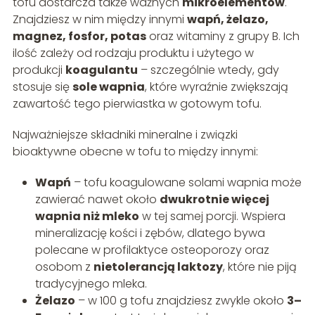
tofu dostarcza także ważnych
mikroelementów
.
Znajdziesz w nim między innymi
wapń, żelazo,
magnez, fosfor, potas
oraz witaminy z grupy B. Ich
ilość zależy od rodzaju produktu i użytego w
produkcji
koagulantu
– szczególnie wtedy, gdy
stosuje się
sole wapnia
, które wyraźnie zwiększają
zawartość tego pierwiastka w gotowym tofu.
Najważniejsze składniki mineralne i związki
bioaktywne obecne w tofu to między innymi:
Wapń
– tofu koagulowane solami wapnia może
zawierać nawet około
dwukrotnie więcej
wapnia niż mleko
w tej samej porcji. Wspiera
mineralizację kości i zębów, dlatego bywa
polecane w profilaktyce osteoporozy oraz
osobom z
nietolerancją laktozy
, które nie piją
tradycyjnego mleka.
Żelazo
– w 100 g tofu znajdziesz zwykle około
3–