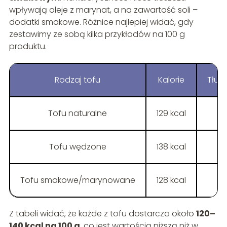
wpływają oleje z marynat, a na zawartość soli –
dodatki smakowe. Różnice najlepiej widać, gdy
zestawimy ze sobą kilka przykładów na 100 g
produktu.
Rodzaj tofu
Kalorie
Tłus
Tofu naturalne
129 kcal
Tofu wędzone
138 kcal
Tofu smakowe/marynowane
128 kcal
Z tabeli widać, że każde z tofu dostarcza około
120–
140 kcal na 100 g
, co jest wartością niższą niż w