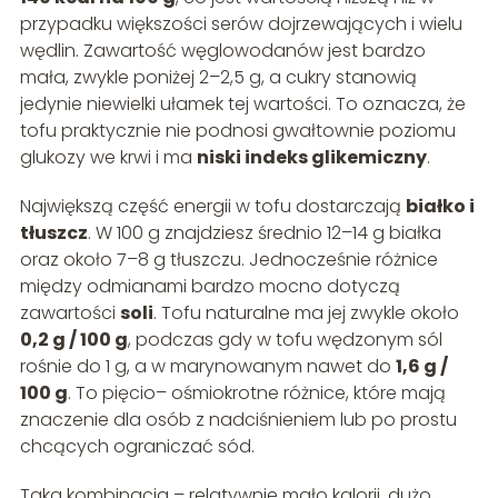
przypadku większości serów dojrzewających i wielu
wędlin. Zawartość węglowodanów jest bardzo
mała, zwykle poniżej 2–2,5 g, a cukry stanowią
jedynie niewielki ułamek tej wartości. To oznacza, że
tofu praktycznie nie podnosi gwałtownie poziomu
glukozy we krwi i ma
niski indeks glikemiczny
.
Największą część energii w tofu dostarczają
białko i
tłuszcz
. W 100 g znajdziesz średnio 12–14 g białka
oraz około 7–8 g tłuszczu. Jednocześnie różnice
między odmianami bardzo mocno dotyczą
zawartości
soli
. Tofu naturalne ma jej zwykle około
0,2 g / 100 g
, podczas gdy w tofu wędzonym sól
rośnie do 1 g, a w marynowanym nawet do
1,6 g /
100 g
. To pięcio– ośmiokrotne różnice, które mają
znaczenie dla osób z nadciśnieniem lub po prostu
chcących ograniczać sód.
Taka kombinacja – relatywnie mało kalorii, dużo