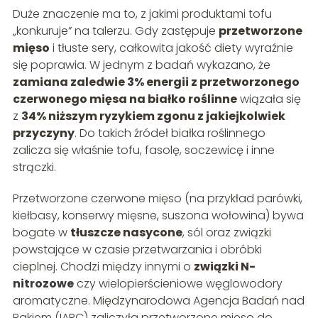
Duże znaczenie ma to, z jakimi produktami tofu
„konkuruje” na talerzu. Gdy zastępuje
przetworzone
mięso
i tłuste sery, całkowita jakość diety wyraźnie
się poprawia. W jednym z badań wykazano, że
zamiana zaledwie 3% energii z przetworzonego
czerwonego mięsa na białko roślinne
wiązała się
z
34% niższym ryzykiem zgonu z jakiejkolwiek
przyczyny
. Do takich źródeł białka roślinnego
zalicza się właśnie tofu, fasolę, soczewicę i inne
strączki.
Przetworzone czerwone mięso (na przykład parówki,
kiełbasy, konserwy mięsne, suszona wołowina) bywa
bogate w
tłuszcze nasycone
, sól oraz związki
powstające w czasie przetwarzania i obróbki
cieplnej. Chodzi między innymi o
związki N-
nitrozowe
czy wielopierścieniowe węglowodory
aromatyczne. Międzynarodowa Agencja Badań nad
Rakiem (IARC) zaliczyła przetworzone mięso do