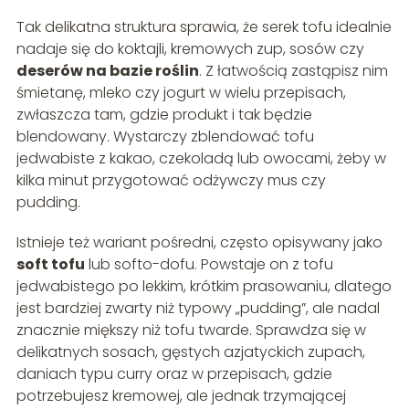
Tak delikatna struktura sprawia, że serek tofu idealnie
nadaje się do koktajli, kremowych zup, sosów czy
deserów na bazie roślin
. Z łatwością zastąpisz nim
śmietanę, mleko czy jogurt w wielu przepisach,
zwłaszcza tam, gdzie produkt i tak będzie
blendowany. Wystarczy zblendować tofu
jedwabiste z kakao, czekoladą lub owocami, żeby w
kilka minut przygotować odżywczy mus czy
pudding.
Istnieje też wariant pośredni, często opisywany jako
soft tofu
lub softo-dofu. Powstaje on z tofu
jedwabistego po lekkim, krótkim prasowaniu, dlatego
jest bardziej zwarty niż typowy „pudding”, ale nadal
znacznie miększy niż tofu twarde. Sprawdza się w
delikatnych sosach, gęstych azjatyckich zupach,
daniach typu curry oraz w przepisach, gdzie
potrzebujesz kremowej, ale jednak trzymającej