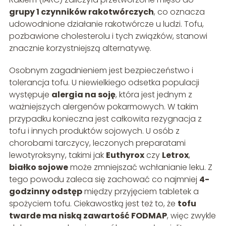
grupy 1 czynników rakotwórczych
, co oznacza
udowodnione działanie rakotwórcze u ludzi. Tofu,
pozbawione cholesterolu i tych związków, stanowi
znacznie korzystniejszą alternatywę.
Osobnym zagadnieniem jest bezpieczeństwo i
tolerancja tofu. U niewielkiego odsetka populacji
występuje
alergia na soję
, która jest jednym z
ważniejszych alergenów pokarmowych. W takim
przypadku konieczna jest całkowita rezygnacja z
tofu i innych produktów sojowych. U osób z
chorobami tarczycy, leczonych preparatami
lewotyroksyny, takimi jak
Euthyrox
czy
Letrox
,
białko sojowe
może zmniejszać wchłanianie leku. Z
tego powodu zaleca się zachować co najmniej
4-
godzinny odstęp
między przyjęciem tabletek a
spożyciem tofu. Ciekawostką jest też to, że
tofu
twarde ma niską zawartość FODMAP
, więc zwykle