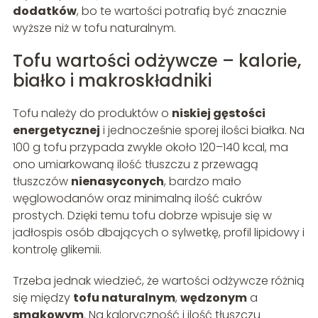
dodatków
, bo te wartości potrafią być znacznie
wyższe niż w tofu naturalnym.
Tofu wartości odżywcze – kalorie,
białko i makroskładniki
Tofu należy do produktów o
niskiej gęstości
energetycznej
i jednocześnie sporej ilości białka. Na
100 g tofu przypada zwykle około 120–140 kcal, ma
ono umiarkowaną ilość tłuszczu z przewagą
tłuszczów
nienasyconych
, bardzo mało
węglowodanów oraz minimalną ilość cukrów
prostych. Dzięki temu tofu dobrze wpisuje się w
jadłospis osób dbających o sylwetkę, profil lipidowy i
kontrolę glikemii.
Trzeba jednak wiedzieć, że wartości odżywcze różnią
się między
tofu naturalnym
,
wędzonym
a
smakowym
. Na kaloryczność i ilość tłuszczu