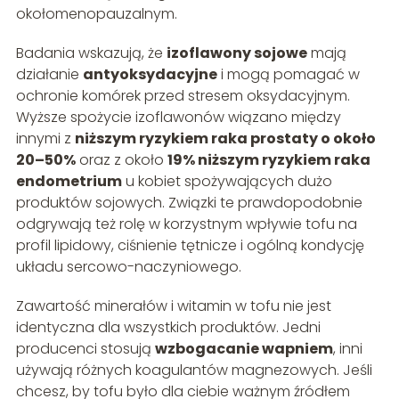
okołomenopauzalnym.
Badania wskazują, że
izoflawony sojowe
mają
działanie
antyoksydacyjne
i mogą pomagać w
ochronie komórek przed stresem oksydacyjnym.
Wyższe spożycie izoflawonów wiązano między
innymi z
niższym ryzykiem raka prostaty o około
20–50%
oraz z około
19% niższym ryzykiem raka
endometrium
u kobiet spożywających dużo
produktów sojowych. Związki te prawdopodobnie
odgrywają też rolę w korzystnym wpływie tofu na
profil lipidowy, ciśnienie tętnicze i ogólną kondycję
układu sercowo-naczyniowego.
Zawartość minerałów i witamin w tofu nie jest
identyczna dla wszystkich produktów. Jedni
producenci stosują
wzbogacanie wapniem
, inni
używają różnych koagulantów magnezowych. Jeśli
chcesz, by tofu było dla ciebie ważnym źródłem