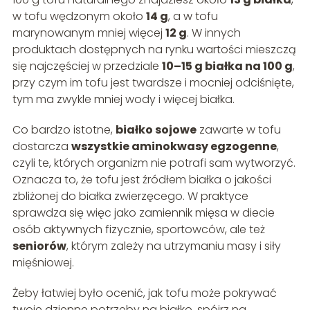
w tofu wędzonym około
14 g
, a w tofu
marynowanym mniej więcej
12 g
. W innych
produktach dostępnych na rynku wartości mieszczą
się najczęściej w przedziale
10–15 g białka na 100 g
,
przy czym im tofu jest twardsze i mocniej odciśnięte,
tym ma zwykle mniej wody i więcej białka.
Co bardzo istotne,
białko sojowe
zawarte w tofu
dostarcza
wszystkie aminokwasy egzogenne
,
czyli te, których organizm nie potrafi sam wytworzyć.
Oznacza to, że tofu jest źródłem białka o jakości
zbliżonej do białka zwierzęcego. W praktyce
sprawdza się więc jako zamiennik mięsa w diecie
osób aktywnych fizycznie, sportowców, ale też
seniorów
, którym zależy na utrzymaniu masy i siły
mięśniowej.
Żeby łatwiej było ocenić, jak tofu może pokrywać
twoje dzienne potrzeby na białko, spójrz na