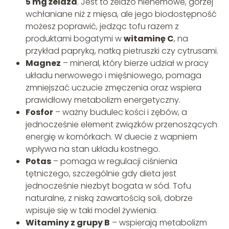
5 mg żelaza
. Jest to żelazo niehemowe, gorzej
wchłaniane niż z mięsa, ale jego biodostępność
możesz poprawić, jedząc tofu razem z
produktami bogatymi w
witaminę C
, na
przykład papryką, natką pietruszki czy cytrusami.
Magnez
– mineral, który bierze udział w pracy
układu nerwowego i mięśniowego, pomaga
zmniejszać uczucie zmęczenia oraz wspiera
prawidłowy metabolizm energetyczny.
Fosfor
– ważny budulec kości i zębów, a
jednocześnie element związków przenoszących
energię w komórkach. W duecie z wapniem
wpływa na stan układu kostnego.
Potas
– pomaga w regulacji ciśnienia
tętniczego, szczególnie gdy dieta jest
jednocześnie niezbyt bogata w sód. Tofu
naturalne, z niską zawartością soli, dobrze
wpisuje się w taki model żywienia.
Witaminy z grupy B
– wspierają metabolizm