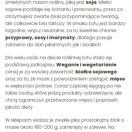
zmielonych nasion rośliny, jaką jest
soja
. Mleko
sojowe poddaje się ścinaniu i prasowaniu, przez co
otrzymujesz zwarte bloki przypominające twaróg,
ale całkowicie bez laktozy. W smaku tofu jest bardzo
łagodne, wręcz neutralne, za to świetnie chłonie
przyprawy, sosy i marynaty
, dlatego pasuje
zarówno do dań pikantnych, jak i słodkich.
Dla wielu osób na diecie roślinnej tofu stało się
podstawą jadłospisu.
Weganie i wegetarianie
cenią je za wysoką zawartość
białka sojowego
oraz za to, że może z powodzeniem zastąpić
mięso
w większości potraw. Coraz częściej sięgają po nie
także osoby, które jedzą produkty odzwierzęce, ale
chcą ograniczyć przetworzone mięso i poprawić
jakość diety.
W sklepach widzisz je zwykle jako prostokątny blok o
masie około 180–200 g, zamknięty w zalewie. Na