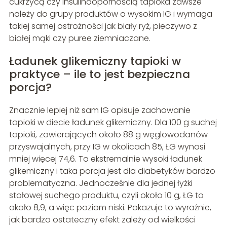
cukrzycą czy insulinoopornością tapioka zawsze
należy do grupy produktów o wysokim IG i wymaga
takiej samej ostrożności jak biały ryż, pieczywo z
białej mąki czy puree ziemniaczane.
Ładunek glikemiczny tapioki w
praktyce – ile to jest bezpieczna
porcja?
Znacznie lepiej niż sam IG opisuje zachowanie
tapioki w diecie ładunek glikemiczny. Dla 100 g suchej
tapioki, zawierających około 88 g węglowodanów
przyswajalnych, przy IG w okolicach 85, ŁG wynosi
mniej więcej 74,6. To ekstremalnie wysoki ładunek
glikemiczny i taka porcja jest dla diabetyków bardzo
problematyczna. Jednocześnie dla jednej łyżki
stołowej suchego produktu, czyli około 10 g, ŁG to
około 8,9, a więc poziom niski. Pokazuje to wyraźnie,
jak bardzo ostateczny efekt zależy od wielkości