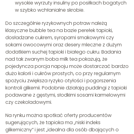
wysokie wyrzuty insuliny po posiłkach bogatych
w szybko wchłanialne skrobie.
Do szczególnie ryzykownych potraw należą
klasyczne bubble tea na bazie perełek tapioki,
dosładzane cukrem, syropami smakowymi czy
sokami owocowymi oraz desery mleczne z dużym
dodatkiem suchej tapioki i białego cukru. Badania
nad tak zwanym boba milk tea pokazują, że
pojedyncza porcja napoju może dostarczać bardzo
dużo kalorii i cukrów prostych, co przy regularnym
spożyciu zwiększa ryzyko otyłości i pogorszenia
kontroli glikemii. Podobnie działają puddingi z tapioki
podawane z gęstymi, słodkimi sosami karmelowymi
czy czekoladowymi.
Na rynku można spotkać oferty producentów
sugerujących, że tapioka ma „niski indeks
glikemiczny” i jest „idealna dla osób dbających o