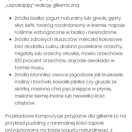
„uspokajają” reakcję glikemiczną:
źródła białka: jogurt naturalny lub grecki, gęsty
skyr, kefir, twaróg rozdrobniony w kremie, napoje
roślinne wzbogacone w białko i niesłodzone,
źródła zdrowych tłuszczów: mleczko kokosowe
bez dodatku cukru, drobno posiekane orzechy,
migdały lub orzechy włoskie, masło orzechowe
100 procent orzechów, dojrzałe awokado w
formie musu,
źródła błonnika: owoce jagodowe jak truskawki,
maliny i borówki, kawałki jabłka czy gruszki ze
skórką, nasiona chia pęczniejące w płynie,
mielone siemię lniane lub niewielka ilość
otrębów.
Przykładowe kompozycje przyjazne dla glikemii to na
przykład pudding z minimalnej ilości tapioki
przygotowany na bazie jogurtu naturalnego, z