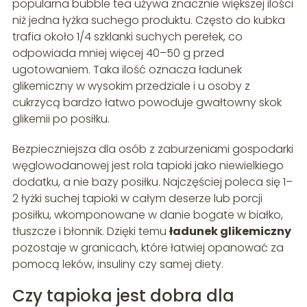
popularna bubble tea używa znacznie większej ilości
niż jedna łyżka suchego produktu. Często do kubka
trafia około 1/4 szklanki suchych perełek, co
odpowiada mniej więcej 40–50 g przed
ugotowaniem. Taka ilość oznacza ładunek
glikemiczny w wysokim przedziale i u osoby z
cukrzycą bardzo łatwo powoduje gwałtowny skok
glikemii po posiłku.
Bezpieczniejsza dla osób z zaburzeniami gospodarki
węglowodanowej jest rola tapioki jako niewielkiego
dodatku, a nie bazy posiłku. Najczęściej poleca się 1–
2 łyżki suchej tapioki w całym deserze lub porcji
posiłku, wkomponowane w danie bogate w białko,
tłuszcze i błonnik. Dzięki temu
ładunek glikemiczny
pozostaje w granicach, które łatwiej opanować za
pomocą leków, insuliny czy samej diety.
Czy tapioka jest dobra dla