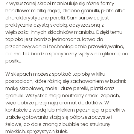
Z wysuszonej skrobi manipuluje się różne formy
handlowe: miałką mąkę, drobne granulki, płatki albo
charakterystyczne perełki. Sam surowiec jest
praktycznie czystą skrobią, oczyszczoną z
większości innych składników manioku. Dzięki temu
tapioka jest bardzo jednorodna, łatwa do
przechowywania i technologicznie przewidywalna,
ale ma też bardzo specyficzny wpływ na glikemię po
posiłku.
W sklepach możesz spotkać tapiokę w kilku
postaciach, które różnią się zachowaniem w kuchni:
mąkę skrobiową, małe i duże perełki, płatki oraz
granulki. Wszystkie mają neutralny smak i zapach,
więc dobrze przejmują aromat dodatków. W
kontakcie z wodą lub mlekiem pęcznieją, a perełki w
trakcie gotowania stają się półprzezroczyste i
żelowe, co daje znaną z bubble tea strukturę
miękkich, sprężystych kulek.