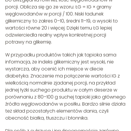
porcji. Oblicza się go ze wzoru: ŁG = IG × gramy
węglowodanów w porcji / 100. Niski ładunek
glikemiczny to zakres 0–10, średni 11–19, a wysoki to
wartości równe 20 i więcej. Dzięki temu ŁG lepiej
odzwierciedla realny wpływ konkretnej porcji
potrawy na glikemię.
W przypadku produktów takich jak tapioka sama
informacja, że indeks glikemiczny jest wysoki, nie
wystarcza, aby ocenić ich miejsce w diecie
diabetyka. Znaczenie ma połączenie wartości IG z
wielkością normalnie zjadanej porcji, na przykład
jednej łyżki suchego produktu w całym deserze w
porównaniu z 80–100 g suchej tapioki jako głównego
źródła węglowodanów w posiłku. Bardzo silnie działa
też skład pozostałych elementów dania, czyli
obecność białka, tłuszczu i błonnika.
Dla osób z cukrzycą i insulinoopornością zarówno