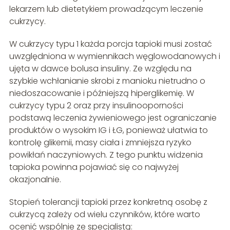
lekarzem lub dietetykiem prowadzącym leczenie
cukrzycy.
W cukrzycy typu 1 każda porcja tapioki musi zostać
uwzględniona w wymiennikach węglowodanowych i
ujęta w dawce bolusa insuliny. Ze względu na
szybkie wchłanianie skrobi z manioku nietrudno o
niedoszacowanie i późniejszą hiperglikemię. W
cukrzycy typu 2 oraz przy insulinooporności
podstawą leczenia żywieniowego jest ograniczanie
produktów o wysokim IG i ŁG, ponieważ ułatwia to
kontrolę glikemii, masy ciała i zmniejsza ryzyko
powikłań naczyniowych. Z tego punktu widzenia
tapioka powinna pojawiać się co najwyżej
okazjonalnie.
Stopień tolerancji tapioki przez konkretną osobę z
cukrzycą zależy od wielu czynników, które warto
ocenić wspólnie ze specjalistą: