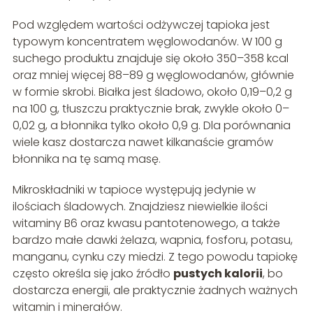
Pod względem wartości odżywczej tapioka jest
typowym koncentratem węglowodanów. W 100 g
suchego produktu znajduje się około 350–358 kcal
oraz mniej więcej 88–89 g węglowodanów, głównie
w formie skrobi. Białka jest śladowo, około 0,19–0,2 g
na 100 g, tłuszczu praktycznie brak, zwykle około 0–
0,02 g, a błonnika tylko około 0,9 g. Dla porównania
wiele kasz dostarcza nawet kilkanaście gramów
błonnika na tę samą masę.
Mikroskładniki w tapioce występują jedynie w
ilościach śladowych. Znajdziesz niewielkie ilości
witaminy B6 oraz kwasu pantotenowego, a także
bardzo małe dawki żelaza, wapnia, fosforu, potasu,
manganu, cynku czy miedzi. Z tego powodu tapiokę
często określa się jako źródło
pustych kalorii
, bo
dostarcza energii, ale praktycznie żadnych ważnych
witamin i minerałów.