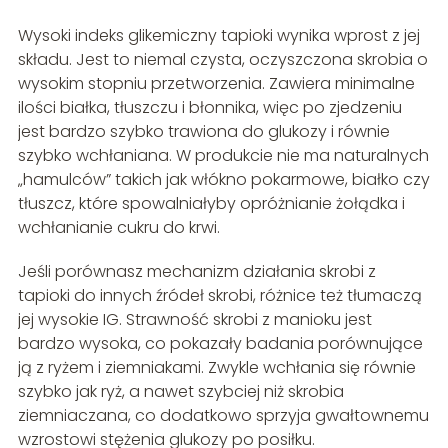
Wysoki indeks glikemiczny tapioki wynika wprost z jej
składu. Jest to niemal czysta, oczyszczona skrobia o
wysokim stopniu przetworzenia. Zawiera minimalne
ilości białka, tłuszczu i błonnika, więc po zjedzeniu
jest bardzo szybko trawiona do glukozy i równie
szybko wchłaniana. W produkcie nie ma naturalnych
„hamulców” takich jak włókno pokarmowe, białko czy
tłuszcz, które spowalniałyby opróżnianie żołądka i
wchłanianie cukru do krwi.
Jeśli porównasz mechanizm działania skrobi z
tapioki do innych źródeł skrobi, różnice też tłumaczą
jej wysokie IG. Strawność skrobi z manioku jest
bardzo wysoka, co pokazały badania porównujące
ją z ryżem i ziemniakami. Zwykle wchłania się równie
szybko jak ryż, a nawet szybciej niż skrobia
ziemniaczana, co dodatkowo sprzyja gwałtownemu
wzrostowi stężenia glukozy po posiłku.