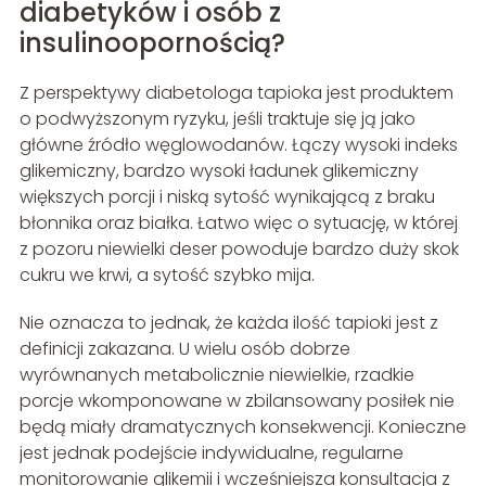
diabetyków i osób z
insulinoopornością?
Z perspektywy diabetologa tapioka jest produktem
o podwyższonym ryzyku, jeśli traktuje się ją jako
główne źródło węglowodanów. Łączy wysoki indeks
glikemiczny, bardzo wysoki ładunek glikemiczny
większych porcji i niską sytość wynikającą z braku
błonnika oraz białka. Łatwo więc o sytuację, w której
z pozoru niewielki deser powoduje bardzo duży skok
cukru we krwi, a sytość szybko mija.
Nie oznacza to jednak, że każda ilość tapioki jest z
definicji zakazana. U wielu osób dobrze
wyrównanych metabolicznie niewielkie, rzadkie
porcje wkomponowane w zbilansowany posiłek nie
będą miały dramatycznych konsekwencji. Konieczne
jest jednak podejście indywidualne, regularne
monitorowanie glikemii i wcześniejsza konsultacja z