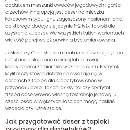
dodatkiem mieszanki owoców jagodowych i garści
orzechów. Inną opcją jest deser na mleczku
kokosowym typu light, zagęszczony nasionami chia,
do którego dodaje się jedynie 1–2 łyżki tapioki dla
uzyskania kuleczek. We wszystkich takich wariantach
wielkość porcji wciąż powinna być umiarkowana.
Jeśli zależy Ci na słodkim smaku, możesz sięgnąć po
substancje słodzące o niskiej lub zerowej
kaloryczności zamiast klasycznego cukru. Erytrytol,
ksylitol czy stewia dobrze sprawdzają się w
deserach z tapioki dla diabetyków, choć w
przypadku polioli takich jak ksylitol czy erytrytol
trzeba obserwować własną tolerancję jelitową. U
części osób w większych ilościach mogą nasilać
wzdęcia czy luźne stolce.
Jak przygotować deser z tapioki
przyjazny dla diabetyków?