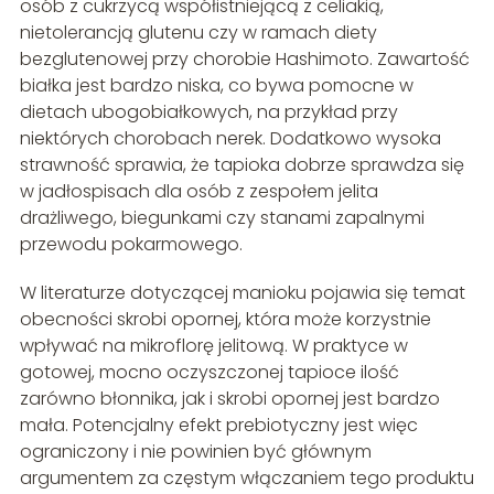
osób z cukrzycą współistniejącą z celiakią,
nietolerancją glutenu czy w ramach diety
bezglutenowej przy chorobie Hashimoto. Zawartość
białka jest bardzo niska, co bywa pomocne w
dietach ubogobiałkowych, na przykład przy
niektórych chorobach nerek. Dodatkowo wysoka
strawność sprawia, że tapioka dobrze sprawdza się
w jadłospisach dla osób z zespołem jelita
drażliwego, biegunkami czy stanami zapalnymi
przewodu pokarmowego.
W literaturze dotyczącej manioku pojawia się temat
obecności skrobi opornej, która może korzystnie
wpływać na mikroflorę jelitową. W praktyce w
gotowej, mocno oczyszczonej tapioce ilość
zarówno błonnika, jak i skrobi opornej jest bardzo
mała. Potencjalny efekt prebiotyczny jest więc
ograniczony i nie powinien być głównym
argumentem za częstym włączaniem tego produktu