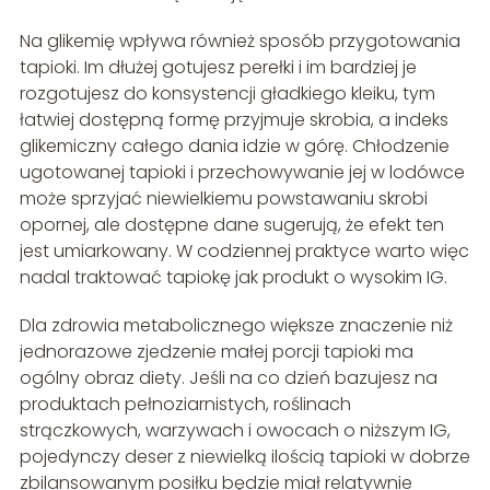
Na glikemię wpływa również sposób przygotowania
tapioki. Im dłużej gotujesz perełki i im bardziej je
rozgotujesz do konsystencji gładkiego kleiku, tym
łatwiej dostępną formę przyjmuje skrobia, a indeks
glikemiczny całego dania idzie w górę. Chłodzenie
ugotowanej tapioki i przechowywanie jej w lodówce
może sprzyjać niewielkiemu powstawaniu skrobi
opornej, ale dostępne dane sugerują, że efekt ten
jest umiarkowany. W codziennej praktyce warto więc
nadal traktować tapiokę jak produkt o wysokim IG.
Dla zdrowia metabolicznego większe znaczenie niż
jednorazowe zjedzenie małej porcji tapioki ma
ogólny obraz diety. Jeśli na co dzień bazujesz na
produktach pełnoziarnistych, roślinach
strączkowych, warzywach i owocach o niższym IG,
pojedynczy deser z niewielką ilością tapioki w dobrze
zbilansowanym posiłku będzie miał relatywnie