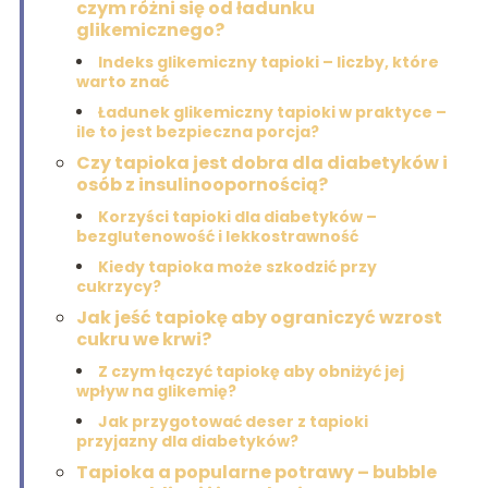
czym różni się od ładunku
glikemicznego?
Indeks glikemiczny tapioki – liczby, które
warto znać
Ładunek glikemiczny tapioki w praktyce –
ile to jest bezpieczna porcja?
Czy tapioka jest dobra dla diabetyków i
osób z insulinoopornością?
Korzyści tapioki dla diabetyków –
bezglutenowość i lekkostrawność
Kiedy tapioka może szkodzić przy
cukrzycy?
Jak jeść tapiokę aby ograniczyć wzrost
cukru we krwi?
Z czym łączyć tapiokę aby obniżyć jej
wpływ na glikemię?
Jak przygotować deser z tapioki
przyjazny dla diabetyków?
Tapioka a popularne potrawy – bubble