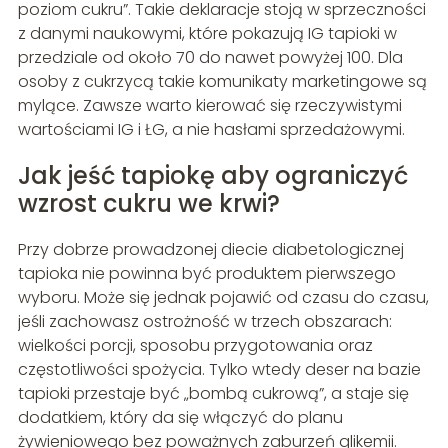
poziom cukru”. Takie deklaracje stoją w sprzeczności
z danymi naukowymi, które pokazują IG tapioki w
przedziale od około 70 do nawet powyżej 100. Dla
osoby z cukrzycą takie komunikaty marketingowe są
mylące. Zawsze warto kierować się rzeczywistymi
wartościami IG i ŁG, a nie hasłami sprzedażowymi.
Jak jeść tapiokę aby ograniczyć
wzrost cukru we krwi?
Przy dobrze prowadzonej diecie diabetologicznej
tapioka nie powinna być produktem pierwszego
wyboru. Może się jednak pojawić od czasu do czasu,
jeśli zachowasz ostrożność w trzech obszarach:
wielkości porcji, sposobu przygotowania oraz
częstotliwości spożycia. Tylko wtedy deser na bazie
tapioki przestaje być „bombą cukrową”, a staje się
dodatkiem, który da się włączyć do planu
żywieniowego bez poważnych zaburzeń glikemii.