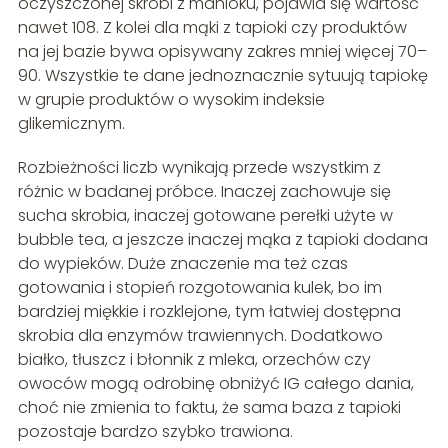
oczyszczonej skrobi z manioku, pojawia się wartość
nawet 108. Z kolei dla mąki z tapioki czy produktów
na jej bazie bywa opisywany zakres mniej więcej 70–
90. Wszystkie te dane jednoznacznie sytuują tapiokę
w grupie produktów o wysokim indeksie
glikemicznym.
Rozbieżności liczb wynikają przede wszystkim z
różnic w badanej próbce. Inaczej zachowuje się
sucha skrobia, inaczej gotowane perełki użyte w
bubble tea, a jeszcze inaczej mąka z tapioki dodana
do wypieków. Duże znaczenie ma też czas
gotowania i stopień rozgotowania kulek, bo im
bardziej miękkie i rozklejone, tym łatwiej dostępna
skrobia dla enzymów trawiennych. Dodatkowo
białko, tłuszcz i błonnik z mleka, orzechów czy
owoców mogą odrobinę obniżyć IG całego dania,
choć nie zmienia to faktu, że sama baza z tapioki
pozostaje bardzo szybko trawiona.