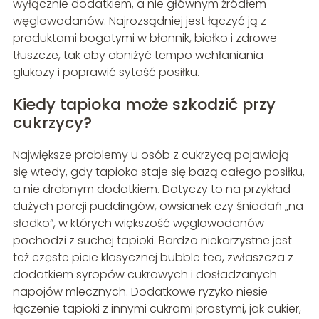
wyłącznie dodatkiem, a nie głównym źródłem
węglowodanów. Najrozsądniej jest łączyć ją z
produktami bogatymi w błonnik, białko i zdrowe
tłuszcze, tak aby obniżyć tempo wchłaniania
glukozy i poprawić sytość posiłku.
Kiedy tapioka może szkodzić przy
cukrzycy?
Największe problemy u osób z cukrzycą pojawiają
się wtedy, gdy tapioka staje się bazą całego posiłku,
a nie drobnym dodatkiem. Dotyczy to na przykład
dużych porcji puddingów, owsianek czy śniadań „na
słodko”, w których większość węglowodanów
pochodzi z suchej tapioki. Bardzo niekorzystne jest
też częste picie klasycznej bubble tea, zwłaszcza z
dodatkiem syropów cukrowych i dosładzanych
napojów mlecznych. Dodatkowe ryzyko niesie
łączenie tapioki z innymi cukrami prostymi, jak cukier,