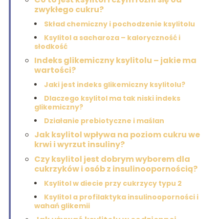
zwykłego cukru?
Skład chemiczny i pochodzenie ksylitolu
Ksylitol a sacharoza – kaloryczność i
słodkość
Indeks glikemiczny ksylitolu – jakie ma
wartości?
Jaki jest indeks glikemiczny ksylitolu?
Dlaczego ksylitol ma tak niski indeks
glikemiczny?
Działanie prebiotyczne i maślan
Jak ksylitol wpływa na poziom cukru we
krwi i wyrzut insuliny?
Czy ksylitol jest dobrym wyborem dla
cukrzyków i osób z insulinoopornością?
Ksylitol w diecie przy cukrzycy typu 2
Ksylitol a profilaktyka insulinooporności i
wahań glikemii