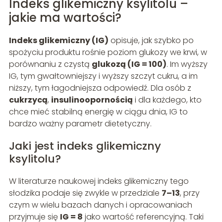
Indeks glikemiczny ksylitolu –
jakie ma wartości?
Indeks glikemiczny (IG)
opisuje, jak szybko po
spożyciu produktu rośnie poziom glukozy we krwi, w
porównaniu z czystą
glukozą (IG = 100)
. Im wyższy
IG, tym gwałtowniejszy i wyższy szczyt cukru, a im
niższy, tym łagodniejsza odpowiedź. Dla osób z
cukrzycą
,
insulinoopornością
i dla każdego, kto
chce mieć stabilną energię w ciągu dnia, IG to
bardzo ważny parametr dietetyczny.
Jaki jest indeks glikemiczny
ksylitolu?
W literaturze naukowej indeks glikemiczny tego
słodzika podaje się zwykle w przedziale
7–13
, przy
czym w wielu bazach danych i opracowaniach
przyjmuje się
IG = 8
jako wartość referencyjną. Taki