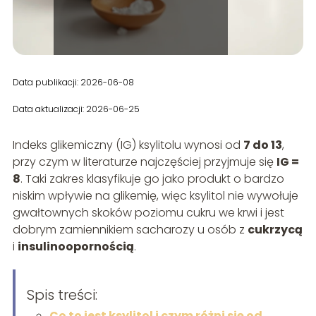
Data publikacji: 2026-06-08
Data aktualizacji: 2026-06-25
Indeks glikemiczny (IG) ksylitolu wynosi od
7 do 13
,
przy czym w literaturze najczęściej przyjmuje się
IG =
8
. Taki zakres klasyfikuje go jako produkt o bardzo
niskim wpływie na glikemię, więc ksylitol nie wywołuje
gwałtownych skoków poziomu cukru we krwi i jest
dobrym zamiennikiem sacharozy u osób z
cukrzycą
i
insulinoopornością
.
Spis treści:
Co to jest ksylitol i czym różni się od