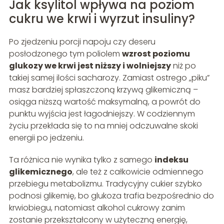
Jak ksylitol wpływa na poziom
cukru we krwi i wyrzut insuliny?
Po zjedzeniu porcji napoju czy deseru
posłodzonego tym poliolem
wzrost poziomu
glukozy we krwi jest niższy i wolniejszy
niż po
takiej samej ilości sacharozy. Zamiast ostrego „piku”
masz bardziej spłaszczoną krzywą glikemiczną –
osiąga niższą wartość maksymalną, a powrót do
punktu wyjścia jest łagodniejszy. W codziennym
życiu przekłada się to na mniej odczuwalne skoki
energii po jedzeniu.
Ta różnica nie wynika tylko z samego
indeksu
glikemicznego
, ale też z całkowicie odmiennego
przebiegu metabolizmu. Tradycyjny cukier szybko
podnosi glikemię, bo glukoza trafia bezpośrednio do
krwiobiegu, natomiast alkohol cukrowy zanim
zostanie przekształcony w użyteczną energię,