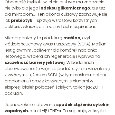
Obecność ksylitolu w jelicie grubym ma znaczenie
nie tylko dla jego
indeksu glikemicznego
, ale też
dla mikrobiomu. Ten alkohol cukrowy zachowuje się
jak
prebiotyk
– sprzyja wzrostowi korzystnych
bakterii, zwłaszcza z rodziny Lachnospiraceae.
Mikroorganizmy te produkują
maślan
, czyli
krótkołańcuchowy kwas tłuszczowy (SCFA). Maślan
jest głównym „paliwem” dla komórek nabłonka
jelitowego, wspiera ich regenerację i wpływa na
szczelność bariery jelitowej
. W badaniach
obserwowano, że większa podaż ksylitolu wiązała się
z wyższym stężeniem SCFA (w tym maślanu, octanu i
propionianu) oraz z korzystnymi zmianami w
ekspresji białek połączeń ścisłych, takich jak ZO-1 i
occludin.
Jednocześnie notowano
spadek stężenia cytokin
zapalnych
, m.in. IL-1β i TNF-α. To sugeruje, że ksylitol