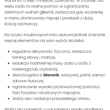
wahania, a więc mniejsze „uderzenia” w trzustkę. Dla
wielu osób to realna pomoc w ograniczaniu
dziennych wahań glikemii, zwłaszcza gdy wcześniej
w menu dominowały napoje i przekąski z dużą
ilością sacharozy.
Na ryzyko insulinooporności wpływa jednak znacznie
więcej elementów niż sam wybór słodzika:
regularna aktywność fizyczna, zwłaszcza
trening siłowy i marsze,
redukcja nadmiernej masy ciała u osób z
nadwagą lub otyłością,
dieta bogata w
błonnik
, warzywa, pełne ziarna i
zdrowe tłuszcze,
ograniczenie wysoko przetworzonej żywności,
fast foodów i słodzonych napojów,
dobry sen i redukcja przewlekłego stresu.
Warto też pamiętać o roli samego smaku słodkiego