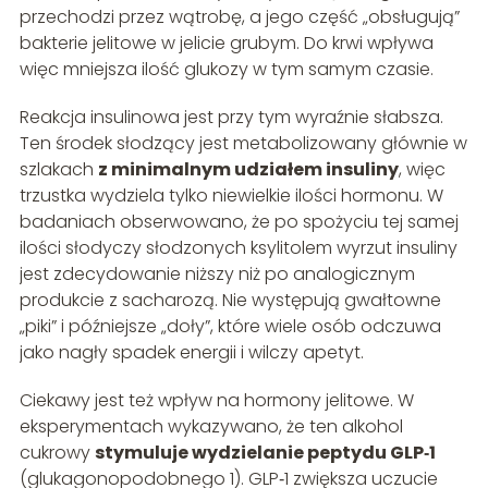
przechodzi przez wątrobę, a jego część „obsługują”
bakterie jelitowe w jelicie grubym. Do krwi wpływa
więc mniejsza ilość glukozy w tym samym czasie.
Reakcja insulinowa jest przy tym wyraźnie słabsza.
Ten środek słodzący jest metabolizowany głównie w
szlakach
z minimalnym udziałem insuliny
, więc
trzustka wydziela tylko niewielkie ilości hormonu. W
badaniach obserwowano, że po spożyciu tej samej
ilości słodyczy słodzonych ksylitolem wyrzut insuliny
jest zdecydowanie niższy niż po analogicznym
produkcie z sacharozą. Nie występują gwałtowne
„piki” i późniejsze „doły”, które wiele osób odczuwa
jako nagły spadek energii i wilczy apetyt.
Ciekawy jest też wpływ na hormony jelitowe. W
eksperymentach wykazywano, że ten alkohol
cukrowy
stymuluje wydzielanie peptydu GLP‑1
(glukagonopodobnego 1). GLP‑1 zwiększa uczucie