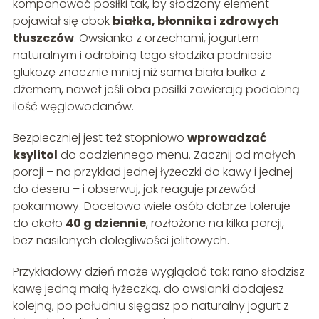
komponować posiłki tak, by słodzony element
pojawiał się obok
białka, błonnika i zdrowych
tłuszczów
. Owsianka z orzechami, jogurtem
naturalnym i odrobiną tego słodzika podniesie
glukozę znacznie mniej niż sama biała bułka z
dżemem, nawet jeśli oba posiłki zawierają podobną
ilość węglowodanów.
Bezpieczniej jest też stopniowo
wprowadzać
ksylitol
do codziennego menu. Zacznij od małych
porcji – na przykład jednej łyżeczki do kawy i jednej
do deseru – i obserwuj, jak reaguje przewód
pokarmowy. Docelowo wiele osób dobrze toleruje
do około
40 g dziennie
, rozłożone na kilka porcji,
bez nasilonych dolegliwości jelitowych.
Przykładowy dzień może wyglądać tak: rano słodzisz
kawę jedną małą łyżeczką, do owsianki dodajesz
kolejną, po południu sięgasz po naturalny jogurt z