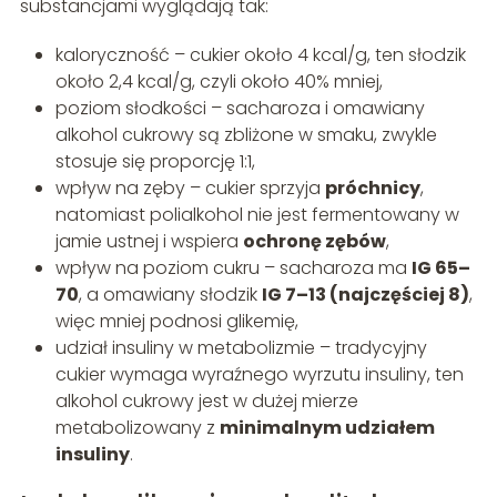
substancjami wyglądają tak:
kaloryczność – cukier około 4 kcal/g, ten słodzik
około 2,4 kcal/g, czyli około 40% mniej,
poziom słodkości – sacharoza i omawiany
alkohol cukrowy są zbliżone w smaku, zwykle
stosuje się proporcję 1:1,
wpływ na zęby – cukier sprzyja
próchnicy
,
natomiast polialkohol nie jest fermentowany w
jamie ustnej i wspiera
ochronę zębów
,
wpływ na poziom cukru – sacharoza ma
IG 65–
70
, a omawiany słodzik
IG 7–13 (najczęściej 8)
,
więc mniej podnosi glikemię,
udział insuliny w metabolizmie – tradycyjny
cukier wymaga wyraźnego wyrzutu insuliny, ten
alkohol cukrowy jest w dużej mierze
metabolizowany z
minimalnym udziałem
insuliny
.