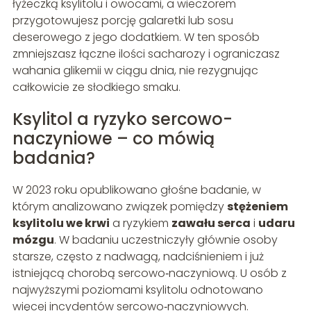
łyżeczką ksylitolu i owocami, a wieczorem
przygotowujesz porcję galaretki lub sosu
deserowego z jego dodatkiem. W ten sposób
zmniejszasz łączne ilości sacharozy i ograniczasz
wahania glikemii w ciągu dnia, nie rezygnując
całkowicie ze słodkiego smaku.
Ksylitol a ryzyko sercowo-
naczyniowe – co mówią
badania?
W 2023 roku opublikowano głośne badanie, w
którym analizowano związek pomiędzy
stężeniem
ksylitolu we krwi
a ryzykiem
zawału serca
i
udaru
mózgu
. W badaniu uczestniczyły głównie osoby
starsze, często z nadwagą, nadciśnieniem i już
istniejącą chorobą sercowo‑naczyniową. U osób z
najwyższymi poziomami ksylitolu odnotowano
więcej incydentów sercowo‑naczyniowych.