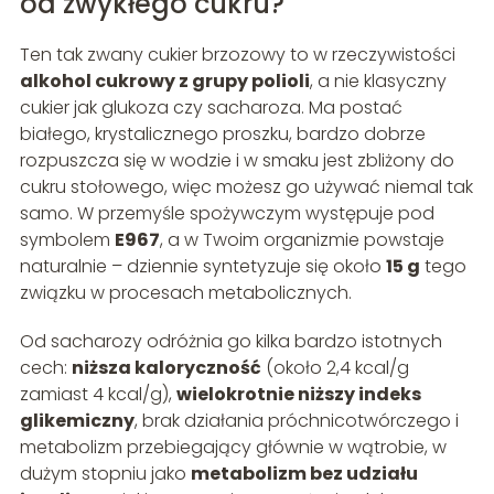
od zwykłego cukru?
Ten tak zwany cukier brzozowy to w rzeczywistości
alkohol cukrowy z grupy polioli
, a nie klasyczny
cukier jak glukoza czy sacharoza. Ma postać
białego, krystalicznego proszku, bardzo dobrze
rozpuszcza się w wodzie i w smaku jest zbliżony do
cukru stołowego, więc możesz go używać niemal tak
samo. W przemyśle spożywczym występuje pod
symbolem
E967
, a w Twoim organizmie powstaje
naturalnie – dziennie syntetyzuje się około
15 g
tego
związku w procesach metabolicznych.
Od sacharozy odróżnia go kilka bardzo istotnych
cech:
niższa kaloryczność
(około 2,4 kcal/g
zamiast 4 kcal/g),
wielokrotnie niższy indeks
glikemiczny
, brak działania próchnicotwórczego i
metabolizm przebiegający głównie w wątrobie, w
dużym stopniu jako
metabolizm bez udziału