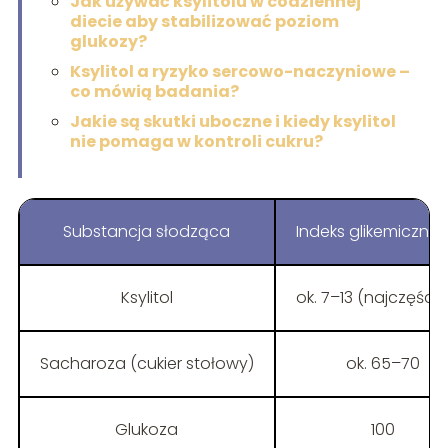
Jak używać ksylitolu w codziennej
diecie aby stabilizować poziom
glukozy?
Ksylitol a ryzyko sercowo-naczyniowe –
co mówią badania?
Jakie są skutki uboczne i kiedy ksylitol
nie pomaga w kontroli cukru?
Substancja słodząca
Indeks glikemiczny 
Ksylitol
ok. 7–13 (najczęście
Sacharoza (cukier stołowy)
ok. 65–70
Glukoza
100