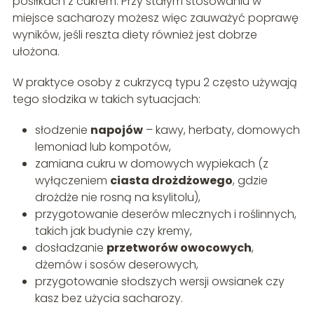
posiłkach z cukrem. Przy stałym stosowaniu w
miejsce sacharozy możesz więc zauważyć poprawę
wyników, jeśli reszta diety również jest dobrze
ułożona.
W praktyce osoby z cukrzycą typu 2 często używają
tego słodzika w takich sytuacjach:
słodzenie
napojów
– kawy, herbaty, domowych
lemoniad lub kompotów,
zamiana cukru w domowych wypiekach (z
wyłączeniem
ciasta drożdżowego
, gdzie
drożdże nie rosną na ksylitolu),
przygotowanie deserów mlecznych i roślinnych,
takich jak budynie czy kremy,
dosładzanie
przetworów owocowych
,
dżemów i sosów deserowych,
przygotowanie słodszych wersji owsianek czy
kasz bez użycia sacharozy.