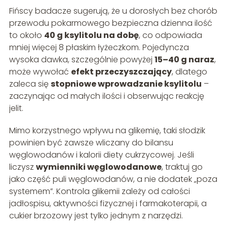
Fińscy badacze sugerują, że u dorosłych bez chorób
przewodu pokarmowego bezpieczna dzienna ilość
to około
40 g ksylitolu na dobę
, co odpowiada
mniej więcej 8 płaskim łyżeczkom. Pojedyncza
wysoka dawka, szczególnie powyżej
15–40 g naraz
,
może wywołać
efekt przeczyszczający
, dlatego
zaleca się
stopniowe wprowadzanie ksylitolu
–
zaczynając od małych ilości i obserwując reakcję
jelit.
Mimo korzystnego wpływu na glikemię, taki słodzik
powinien być zawsze wliczany do bilansu
węglowodanów i kalorii diety cukrzycowej. Jeśli
liczysz
wymienniki węglowodanowe
, traktuj go
jako część puli węglowodanów, a nie dodatek „poza
systemem”. Kontrola glikemii zależy od całości
jadłospisu, aktywności fizycznej i farmakoterapii, a
cukier brzozowy jest tylko jednym z narzędzi.