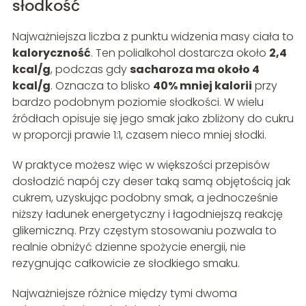
słodkość
Najważniejsza liczba z punktu widzenia masy ciała to
kaloryczność
. Ten polialkohol dostarcza około
2,4
kcal/g
, podczas gdy
sacharoza ma około 4
kcal/g
. Oznacza to blisko
40% mniej kalorii
przy
bardzo podobnym poziomie słodkości. W wielu
źródłach opisuje się jego smak jako zbliżony do cukru
w proporcji prawie 1:1, czasem nieco mniej słodki.
W praktyce możesz więc w większości przepisów
dosłodzić napój czy deser taką samą objętością jak
cukrem, uzyskując podobny smak, a jednocześnie
niższy ładunek energetyczny i łagodniejszą reakcję
glikemiczną. Przy częstym stosowaniu pozwala to
realnie obniżyć dzienne spożycie energii, nie
rezygnując całkowicie ze słodkiego smaku.
Najważniejsze różnice między tymi dwoma