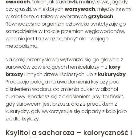
owocach
, takich jak truskawki, maliny, śliwki, jagody
czy gruszki, w niektórych
warzywach
, między innymi
w kalafiorze, a także w wybranych
grzybach
.
Równocześnie organizm człowieka syntetyzuje go
samodzielnie w trakcie przemian węglowodanów,
więc nie jest to związek „obcy” dla Twojego
metabolizmu.
Na skalę przemysłową wytwarza się go głównie z
surowców zawierających hemicelulozy – z
kory
brzozy
i innych drzew liściastych lub z
kukurydzy
.
Produkcja polega na uwodornieniu ksylozy pod
ciśnieniem wodoru, co zmienia cukier w alkohol
cukrowy. Spotkasz się z określeniem „ksylitol fiński”,
gdy surowcem jest brzoza, oraz z produktem z
kukurydzy, gdy wykorzystuje się odpady z kolb jako
źródło ksylozy.
Ksylitol a sacharoza – kaloryczność i