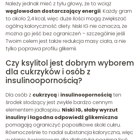
Należy jednak mieć z tyłu głowy, że to wciąż
węglowodan dostarczający energii
. Każdy gram
to około 2,4 kcal, więc duże ilości mogą zwiększać
ogólną kaloryczność diety. Niski IG nie oznacza, że
można go jeść bez ograniczeń – szczególnie jeśli
Twoim celem jest także redukcja masy ciała, a nie
tylko poprawa profilu glikemii.
Czy ksylitol jest dobrym wyborem
dla cukrzyków i osób z
insulinoopornością?
Dla osób z
cukrzycą
i
insulinoopornością
ten
środek słodzący jest zwykle bardzo cennym
elementem jadłospisu.
Niski IG, słaby wyrzut
insuliny i łagodna odpowiedź glikemiczna
pomagają ograniczyć poposiłkowe skoki cukru.
Równocześnie to nadal substancja kaloryczna, więc
w planie żywieniowym dla diabetyka powinna być