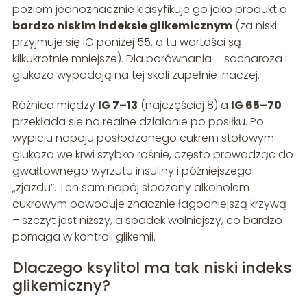
poziom jednoznacznie klasyfikuje go jako produkt o
bardzo niskim indeksie glikemicznym
(za niski
przyjmuje się IG poniżej 55, a tu wartości są
kilkukrotnie mniejsze). Dla porównania – sacharoza i
glukoza wypadają na tej skali zupełnie inaczej.
Różnica między
IG 7–13
(najczęściej 8) a
IG 65–70
przekłada się na realne działanie po posiłku. Po
wypiciu napoju posłodzonego cukrem stołowym
glukoza we krwi szybko rośnie, często prowadząc do
gwałtownego wyrzutu insuliny i późniejszego
„zjazdu”. Ten sam napój słodzony alkoholem
cukrowym powoduje znacznie łagodniejszą krzywą
– szczyt jest niższy, a spadek wolniejszy, co bardzo
pomaga w kontroli glikemii.
Dlaczego ksylitol ma tak niski indeks
glikemiczny?