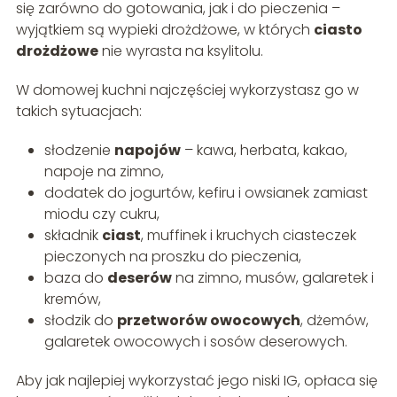
się zarówno do gotowania, jak i do pieczenia –
wyjątkiem są wypieki drożdżowe, w których
ciasto
drożdżowe
nie wyrasta na ksylitolu.
W domowej kuchni najczęściej wykorzystasz go w
takich sytuacjach:
słodzenie
napojów
– kawa, herbata, kakao,
napoje na zimno,
dodatek do jogurtów, kefiru i owsianek zamiast
miodu czy cukru,
składnik
ciast
, muffinek i kruchych ciasteczek
pieczonych na proszku do pieczenia,
baza do
deserów
na zimno, musów, galaretek i
kremów,
słodzik do
przetworów owocowych
, dżemów,
galaretek owocowych i sosów deserowych.
Aby jak najlepiej wykorzystać jego niski IG, opłaca się