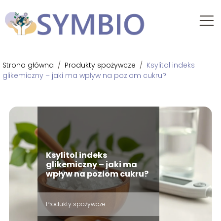
Strona główna
/
Produkty spożywcze
/
Ksylitol indeks
glikemiczny – jaki ma wpływ na poziom cukru?
Ksylitol indeks
glikemiczny – jaki ma
wpływ na poziom cukru?
Produkty spożywcze