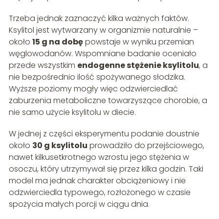
Trzeba jednak zaznaczyć kilka ważnych faktów.
Ksylitol jest wytwarzany w organizmie naturalnie –
około
15 g na dobę
powstaje w wyniku przemian
węglowodanów. Wspomniane badanie oceniało
przede wszystkim
endogenne stężenie ksylitolu
, a
nie bezpośrednio ilość spożywanego słodzika.
Wyższe poziomy mogły więc odzwierciedlać
zaburzenia metaboliczne towarzyszące chorobie, a
nie samo użycie ksylitolu w diecie.
W jednej z części eksperymentu podanie doustnie
około
30 g ksylitolu
prowadziło do przejściowego,
nawet kilkusetkrotnego wzrostu jego stężenia w
osoczu, który utrzymywał się przez kilka godzin. Taki
model ma jednak charakter obciążeniowy i nie
odzwierciedla typowego, rozłożonego w czasie
spożycia małych porcji w ciągu dnia.