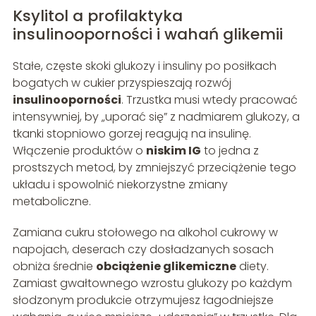
Ksylitol a profilaktyka
insulinooporności i wahań glikemii
Stałe, częste skoki glukozy i insuliny po posiłkach
bogatych w cukier przyspieszają rozwój
insulinooporności
. Trzustka musi wtedy pracować
intensywniej, by „uporać się” z nadmiarem glukozy, a
tkanki stopniowo gorzej reagują na insulinę.
Włączenie produktów o
niskim IG
to jedna z
prostszych metod, by zmniejszyć przeciążenie tego
układu i spowolnić niekorzystne zmiany
metaboliczne.
Zamiana cukru stołowego na alkohol cukrowy w
napojach, deserach czy dosładzanych sosach
obniża średnie
obciążenie glikemiczne
diety.
Zamiast gwałtownego wzrostu glukozy po każdym
słodzonym produkcie otrzymujesz łagodniejsze