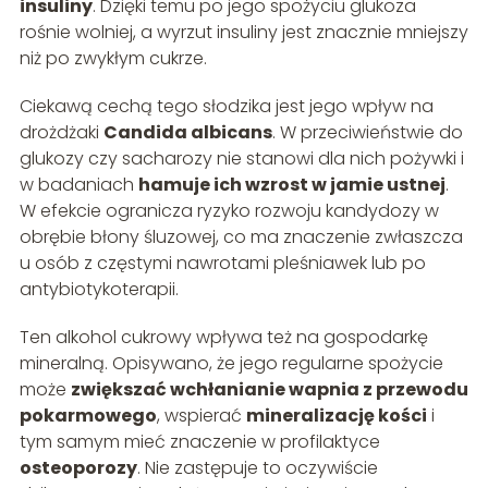
insuliny
. Dzięki temu po jego spożyciu glukoza
rośnie wolniej, a wyrzut insuliny jest znacznie mniejszy
niż po zwykłym cukrze.
Ciekawą cechą tego słodzika jest jego wpływ na
drożdżaki
Candida albicans
. W przeciwieństwie do
glukozy czy sacharozy nie stanowi dla nich pożywki i
w badaniach
hamuje ich wzrost w jamie ustnej
.
W efekcie ogranicza ryzyko rozwoju kandydozy w
obrębie błony śluzowej, co ma znaczenie zwłaszcza
u osób z częstymi nawrotami pleśniawek lub po
antybiotykoterapii.
Ten alkohol cukrowy wpływa też na gospodarkę
mineralną. Opisywano, że jego regularne spożycie
może
zwiększać wchłanianie wapnia z przewodu
pokarmowego
, wspierać
mineralizację kości
i
tym samym mieć znaczenie w profilaktyce
osteoporozy
. Nie zastępuje to oczywiście