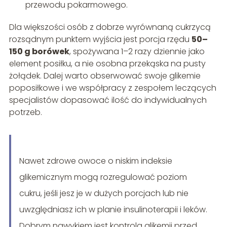
przewodu pokarmowego.
Dla większości osób z dobrze wyrównaną cukrzycą
rozsądnym punktem wyjścia jest porcja rzędu
50–
150 g borówek
, spożywana 1–2 razy dziennie jako
element posiłku, a nie osobna przekąska na pusty
żołądek. Dalej warto obserwować swoje glikemie
poposiłkowe i we współpracy z zespołem leczących
specjalistów dopasować ilość do indywidualnych
potrzeb.
Nawet zdrowe owoce o niskim indeksie
glikemicznym mogą rozregulować poziom
cukru, jeśli jesz je w dużych porcjach lub nie
uwzględniasz ich w planie insulinoterapii i leków.
Dobrym nawykiem jest kontrola glikemii przed