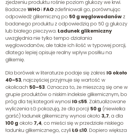
zjedzeniu produktu rośnie poziom glukozy we krwi.
Badacze
WHO
i
FAO
zdefiniowali go, porównując
odpowiedź glikemiczną po
50 g węglowodanów
z
badanego produktu z odpowiedzią po 50 g glukozy
lub białego pieczywa.
Ładunek glikemiczny
uwzględnia nie tylko tempo działania
węglowodanów, ale także ich ilość w typowej porcji,
dlatego lepiej opisuje realny wpływ posiłku na
glikemię.
Dla borówek w literaturze podaje się zakres
IG około
40–53
, najczęściej przyjmuje się wartość w
okolicach
50–53
. Oznacza to, że mieszczą się one w
grupie produktów o niskim indeksie glikemicznym, bo
próg dla tej kategorii wynosi
IG ≤55
. Zaktualizowane
wyliczenia ŁG pokazują, że dla porcji
50 g
(niewielka
garść) ładunek glikemiczny wynosi około
3,7
, a dla
100 g
około
7,4
, co mieści się w przedziale niskiego
ładunku glikemicznego, czyli
ŁG ≤10
. Dopiero większa