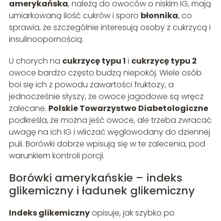
amerykańska
, należą do owoców o niskim IG, mają
umiarkowaną ilość cukrów i sporo
błonnika
, co
sprawia, że szczególnie interesują osoby z cukrzycą i
insulinoopornością.
U chorych na
cukrzycę typu 1
i
cukrzycę typu 2
owoce bardzo często budzą niepokój. Wiele osób
boi się ich z powodu zawartości fruktozy, a
jednocześnie słyszy, że owoce jagodowe są wręcz
zalecane.
Polskie Towarzystwo Diabetologiczne
podkreśla, że można jeść owoce, ale trzeba zwracać
uwagę na ich IG i wliczać węglowodany do dziennej
puli. Borówki dobrze wpisują się w te zalecenia, pod
warunkiem kontroli porcji.
Borówki amerykańskie – indeks
glikemiczny i ładunek glikemiczny
Indeks glikemiczny
opisuje, jak szybko po