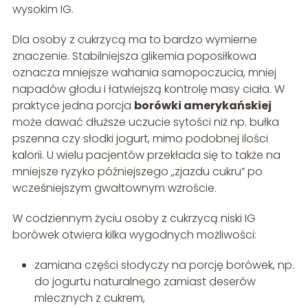
wysokim IG.
Dla osoby z cukrzycą ma to bardzo wymierne
znaczenie. Stabilniejsza glikemia poposiłkowa
oznacza mniejsze wahania samopoczucia, mniej
napadów głodu i łatwiejszą kontrolę masy ciała. W
praktyce jedna porcja
borówki amerykańskiej
może dawać dłuższe uczucie sytości niż np. bułka
pszenna czy słodki jogurt, mimo podobnej ilości
kalorii. U wielu pacjentów przekłada się to także na
mniejsze ryzyko późniejszego „zjazdu cukru” po
wcześniejszym gwałtownym wzroście.
W codziennym życiu osoby z cukrzycą niski IG
borówek otwiera kilka wygodnych możliwości:
zamiana części słodyczy na porcję borówek, np.
do jogurtu naturalnego zamiast deserów
mlecznych z cukrem,