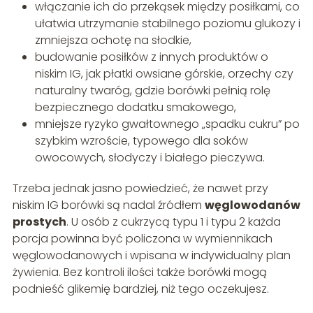
włączanie ich do przekąsek między posiłkami, co
ułatwia utrzymanie stabilnego poziomu glukozy i
zmniejsza ochotę na słodkie,
budowanie posiłków z innych produktów o
niskim IG, jak płatki owsiane górskie, orzechy czy
naturalny twaróg, gdzie borówki pełnią rolę
bezpiecznego dodatku smakowego,
mniejsze ryzyko gwałtownego „spadku cukru” po
szybkim wzroście, typowego dla soków
owocowych, słodyczy i białego pieczywa.
Trzeba jednak jasno powiedzieć, że nawet przy
niskim IG borówki są nadal źródłem
węglowodanów
prostych
. U osób z cukrzycą typu 1 i typu 2 każda
porcja powinna być policzona w wymiennikach
węglowodanowych i wpisana w indywidualny plan
żywienia. Bez kontroli ilości także borówki mogą
podnieść glikemię bardziej, niż tego oczekujesz.