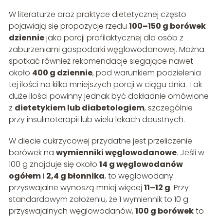
W literaturze oraz praktyce dietetycznej często
pojawiają się propozycje rzędu
100–150 g borówek
dziennie
jako porcji profilaktycznej dla osób z
zaburzeniami gospodarki węglowodanowej. Można
spotkać również rekomendacje sięgające nawet
około
400 g dziennie
, pod warunkiem podzielenia
tej ilości na kilka mniejszych porcji w ciągu dnia. Tak
duże ilości powinny jednak być dokładnie omówione
z
dietetykiem lub diabetologiem
, szczególnie
przy insulinoterapii lub wielu lekach doustnych.
W diecie cukrzycowej przydatne jest przeliczenie
borówek na
wymienniki węglowodanowe
. Jeśli w
100 g znajduje się około
14 g węglowodanów
ogółem
i
2,4 g błonnika
, to węglowodany
przyswajalne wynoszą mniej więcej
11–12 g
. Przy
standardowym założeniu, że 1 wymiennik to 10 g
przyswajalnych węglowodanów,
100 g borówek
to