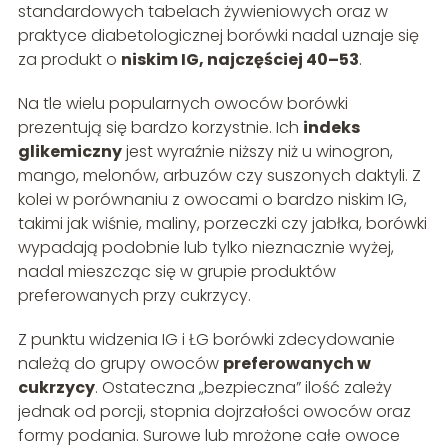
standardowych tabelach żywieniowych oraz w
praktyce diabetologicznej borówki nadal uznaje się
za produkt o
niskim IG, najczęściej 40–53
.
Na tle wielu popularnych owoców borówki
prezentują się bardzo korzystnie. Ich
indeks
glikemiczny
jest wyraźnie niższy niż u winogron,
mango, melonów, arbuzów czy suszonych daktyli. Z
kolei w porównaniu z owocami o bardzo niskim IG,
takimi jak wiśnie, maliny, porzeczki czy jabłka, borówki
wypadają podobnie lub tylko nieznacznie wyżej,
nadal mieszcząc się w grupie produktów
preferowanych przy cukrzycy.
Z punktu widzenia IG i ŁG borówki zdecydowanie
należą do grupy owoców
preferowanych w
cukrzycy
. Ostateczna „bezpieczna” ilość zależy
jednak od porcji, stopnia dojrzałości owoców oraz
formy podania. Surowe lub mrożone całe owoce