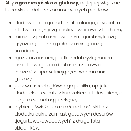
Aby
ograniczyć skoki glukozy
, najlepiej włączać
borówki do dobrze zbilansowanych posiłków:
dodawaj je do jogurtu naturalnego, skyr, kefiru
lub twarogu, łącząc cukry owocowe z białkiem,
mieszaj z płatkami owsianymi górskimi, kaszą
gryczaną lub inną pełnoziarnistą bazą
śniadania,
łącz z orzechami, pestkami lub łyżką masła
orzechowego, co dostarcza zdrowych
tłuszczów spowalniających wchłanianie
glukozy,
jedz w ramach głównego posiłku, np. jako
dodatek do sałatki z kurczakiem lub łososiem, a
nie jako samotną przekąskę,
wybieraj świeże lub mrożone borówki bez
dodatku cukru zamiast gotowych deserów
„jogurtowo‑owocowych” z długą listą
składników.