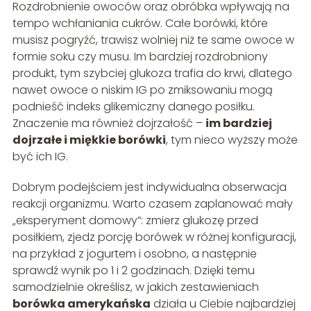
Rozdrobnienie owoców oraz obróbka wpływają na
tempo wchłaniania cukrów. Całe borówki, które
musisz pogryźć, trawisz wolniej niż te same owoce w
formie soku czy musu. Im bardziej rozdrobniony
produkt, tym szybciej glukoza trafia do krwi, dlatego
nawet owoce o niskim IG po zmiksowaniu mogą
podnieść indeks glikemiczny danego posiłku.
Znaczenie ma również dojrzałość –
im bardziej
dojrzałe i miękkie borówki
, tym nieco wyższy może
być ich IG.
Dobrym podejściem jest indywidualna obserwacja
reakcji organizmu. Warto czasem zaplanować mały
„eksperyment domowy”: zmierz glukozę przed
posiłkiem, zjedz porcję borówek w różnej konfiguracji,
na przykład z jogurtem i osobno, a następnie
sprawdź wynik po 1 i 2 godzinach. Dzięki temu
samodzielnie określisz, w jakich zestawieniach
borówka amerykańska
działa u Ciebie najbardziej