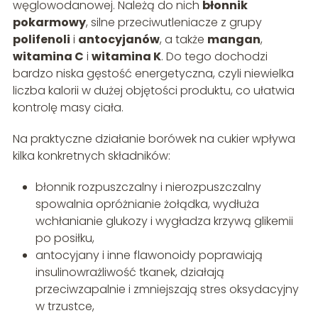
węglowodanowej. Należą do nich
błonnik
pokarmowy
, silne przeciwutleniacze z grupy
polifenoli
i
antocyjanów
, a także
mangan
,
witamina C
i
witamina K
. Do tego dochodzi
bardzo niska gęstość energetyczna, czyli niewielka
liczba kalorii w dużej objętości produktu, co ułatwia
kontrolę masy ciała.
Na praktyczne działanie borówek na cukier wpływa
kilka konkretnych składników:
błonnik rozpuszczalny i nierozpuszczalny
spowalnia opróżnianie żołądka, wydłuża
wchłanianie glukozy i wygładza krzywą glikemii
po posiłku,
antocyjany i inne flawonoidy poprawiają
insulinowrażliwość tkanek, działają
przeciwzapalnie i zmniejszają stres oksydacyjny
w trzustce,