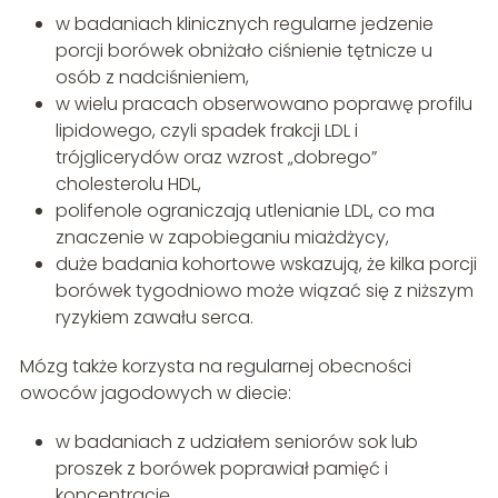
w badaniach klinicznych regularne jedzenie
porcji borówek obniżało ciśnienie tętnicze u
osób z nadciśnieniem,
w wielu pracach obserwowano poprawę profilu
lipidowego, czyli spadek frakcji LDL i
trójglicerydów oraz wzrost „dobrego”
cholesterolu HDL,
polifenole ograniczają utlenianie LDL, co ma
znaczenie w zapobieganiu miażdżycy,
duże badania kohortowe wskazują, że kilka porcji
borówek tygodniowo może wiązać się z niższym
ryzykiem zawału serca.
Mózg także korzysta na regularnej obecności
owoców jagodowych w diecie:
w badaniach z udziałem seniorów sok lub
proszek z borówek poprawiał pamięć i
koncentrację,