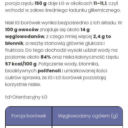
porcja rzędu
150 g
daje ŁG w okolicach
11–11,1
, czyli
wchodzi w zakres średniego ładunku glikemicznego.
Niski IG borówek wynika bezpośrednio z ich składu. W
100 g owoców
znajduje się około
14 g
węglowodanów
, z czego mniej więcej
2,4 g to
błonnik
, a resztę stanowią głównie glukoza i
fruktoza. Do tego dochodzi wysoki udział wody na
poziomie około
84%
oraz niska kaloryczność rzędu
57 kcal/100 g
. Połączenie wody, błonnika,
bioaktywnych
polifenoli
i umiarkowanej ilości
cukrów sprawia, że IG i ŁG borówek pozostają
korzystnie niskie.
td>Orientacyjny ŁG
Porcja borówek
Węglowodany ogółem (g)