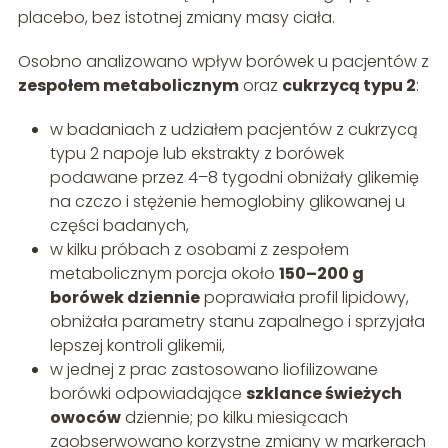
placebo, bez istotnej zmiany masy ciała.
Osobno analizowano wpływ borówek u pacjentów z
zespołem metabolicznym
oraz
cukrzycą typu 2
:
w badaniach z udziałem pacjentów z cukrzycą
typu 2 napoje lub ekstrakty z borówek
podawane przez 4–8 tygodni obniżały glikemię
na czczo i stężenie hemoglobiny glikowanej u
części badanych,
w kilku próbach z osobami z zespołem
metabolicznym porcja około
150–200 g
borówek dziennie
poprawiała profil lipidowy,
obniżała parametry stanu zapalnego i sprzyjała
lepszej kontroli glikemii,
w jednej z prac zastosowano liofilizowane
borówki odpowiadające
szklance świeżych
owoców
dziennie; po kilku miesiącach
zaobserwowano korzystne zmiany w markerach