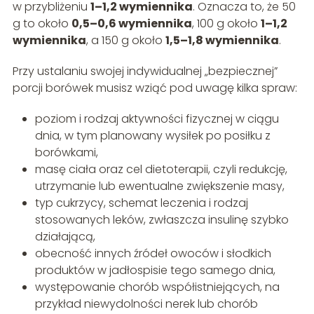
w przybliżeniu
1–1,2 wymiennika
. Oznacza to, że 50
g to około
0,5–0,6 wymiennika
, 100 g około
1–1,2
wymiennika
, a 150 g około
1,5–1,8 wymiennika
.
Przy ustalaniu swojej indywidualnej „bezpiecznej”
porcji borówek musisz wziąć pod uwagę kilka spraw:
poziom i rodzaj aktywności fizycznej w ciągu
dnia, w tym planowany wysiłek po posiłku z
borówkami,
masę ciała oraz cel dietoterapii, czyli redukcję,
utrzymanie lub ewentualne zwiększenie masy,
typ cukrzycy, schemat leczenia i rodzaj
stosowanych leków, zwłaszcza insulinę szybko
działającą,
obecność innych źródeł owoców i słodkich
produktów w jadłospisie tego samego dnia,
występowanie chorób współistniejących, na
przykład niewydolności nerek lub chorób