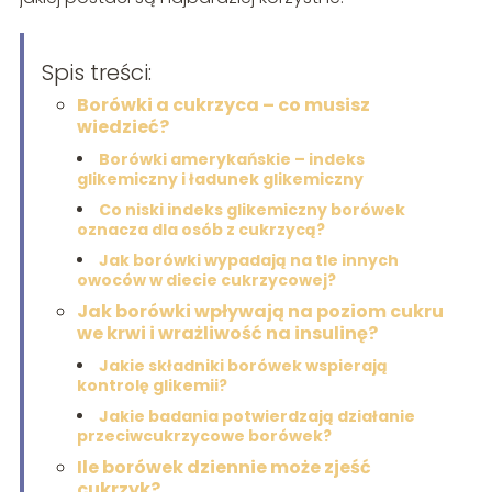
Spis treści:
Borówki a cukrzyca – co musisz
wiedzieć?
Borówki amerykańskie – indeks
glikemiczny i ładunek glikemiczny
Co niski indeks glikemiczny borówek
oznacza dla osób z cukrzycą?
Jak borówki wypadają na tle innych
owoców w diecie cukrzycowej?
Jak borówki wpływają na poziom cukru
we krwi i wrażliwość na insulinę?
Jakie składniki borówek wspierają
kontrolę glikemii?
Jakie badania potwierdzają działanie
przeciwcukrzycowe borówek?
Ile borówek dziennie może zjeść
cukrzyk?