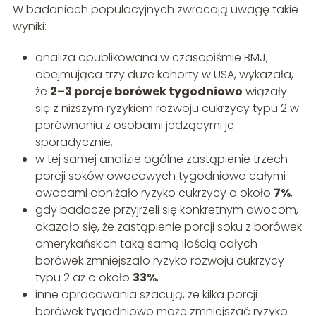
W badaniach populacyjnych zwracają uwagę takie
wyniki:
analiza opublikowana w czasopiśmie BMJ,
obejmująca trzy duże kohorty w USA, wykazała,
że
2–3 porcje borówek tygodniowo
wiązały
się z niższym ryzykiem rozwoju cukrzycy typu 2 w
porównaniu z osobami jedzącymi je
sporadycznie,
w tej samej analizie ogólne zastąpienie trzech
porcji soków owocowych tygodniowo całymi
owocami obniżało ryzyko cukrzycy o około
7%
,
gdy badacze przyjrzeli się konkretnym owocom,
okazało się, że zastąpienie porcji soku z borówek
amerykańskich taką samą ilością całych
borówek zmniejszało ryzyko rozwoju cukrzycy
typu 2 aż o około
33%
,
inne opracowania szacują, że kilka porcji
borówek tygodniowo może zmniejszać ryzyko