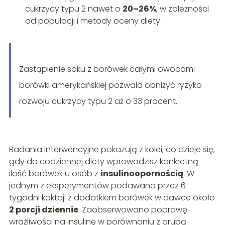
cukrzycy typu 2 nawet o
20–26%
, w zależności
od populacji i metody oceny diety.
Zastąpienie soku z borówek całymi owocami
borówki amerykańskiej pozwala obniżyć ryzyko
rozwoju cukrzycy typu 2 aż o 33 procent.
Badania interwencyjne pokazują z kolei, co dzieje się,
gdy do codziennej diety wprowadzisz konkretną
ilość borówek u osób z
insulinoopornością
. W
jednym z eksperymentów podawano przez 6
tygodni koktajl z dodatkiem borówek w dawce około
2 porcji dziennie
. Zaobserwowano poprawę
wrażliwości na insulinę w porównaniu z grupą