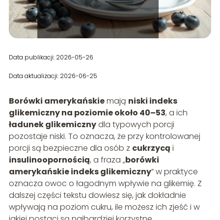
Data publikacji: 2026-05-26
Data aktualizacji: 2026-06-25
Borówki amerykańskie
mają
niski indeks
glikemiczny na poziomie około 40–53
, a ich
ładunek glikemiczny
dla typowych porcji
pozostaje niski. To oznacza, że przy kontrolowanej
porcji są bezpieczne dla osób z
cukrzycą
i
insulinoopornością
, a fraza „
borówki
amerykańskie indeks glikemiczny
” w praktyce
oznacza owoc o łagodnym wpływie na glikemię. Z
dalszej części tekstu dowiesz się, jak dokładnie
wpływają na poziom cukru, ile możesz ich zjeść i w
jakiej postaci są najbardziej korzystne.