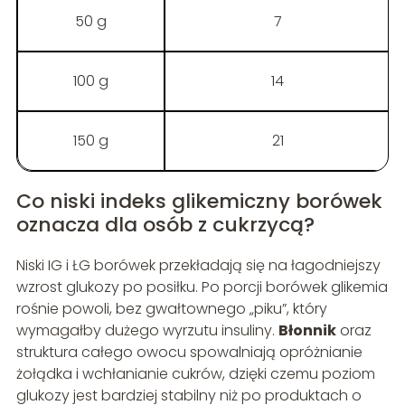
50 g
7
100 g
14
150 g
21
Co niski indeks glikemiczny borówek
oznacza dla osób z cukrzycą?
Niski IG i ŁG borówek przekładają się na łagodniejszy
wzrost glukozy po posiłku. Po porcji borówek glikemia
rośnie powoli, bez gwałtownego „piku”, który
wymagałby dużego wyrzutu insuliny.
Błonnik
oraz
struktura całego owocu spowalniają opróżnianie
żołądka i wchłanianie cukrów, dzięki czemu poziom
glukozy jest bardziej stabilny niż po produktach o