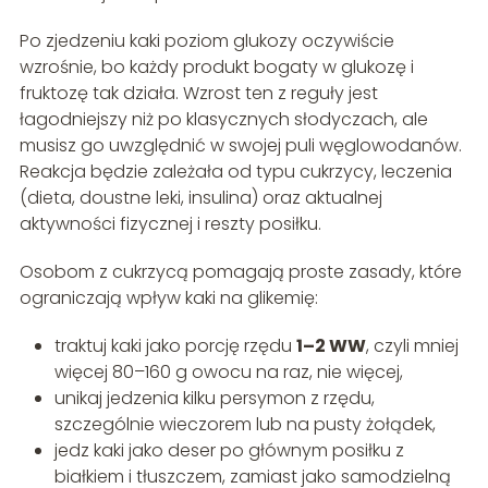
Po zjedzeniu kaki poziom glukozy oczywiście
wzrośnie, bo każdy produkt bogaty w glukozę i
fruktozę tak działa. Wzrost ten z reguły jest
łagodniejszy niż po klasycznych słodyczach, ale
musisz go uwzględnić w swojej puli węglowodanów.
Reakcja będzie zależała od typu cukrzycy, leczenia
(dieta, doustne leki, insulina) oraz aktualnej
aktywności fizycznej i reszty posiłku.
Osobom z cukrzycą pomagają proste zasady, które
ograniczają wpływ kaki na glikemię:
traktuj kaki jako porcję rzędu
1–2 WW
, czyli mniej
więcej 80–160 g owocu na raz, nie więcej,
unikaj jedzenia kilku persymon z rzędu,
szczególnie wieczorem lub na pusty żołądek,
jedz kaki jako deser po głównym posiłku z
białkiem i tłuszczem, zamiast jako samodzielną