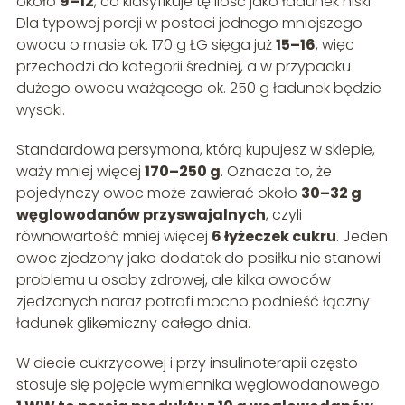
około
9–12
, co klasyfikuje tę ilość jako ładunek niski.
Dla typowej porcji w postaci jednego mniejszego
owocu o masie ok. 170 g ŁG sięga już
15–16
, więc
przechodzi do kategorii średniej, a w przypadku
dużego owocu ważącego ok. 250 g ładunek będzie
wysoki.
Standardowa persymona, którą kupujesz w sklepie,
waży mniej więcej
170–250 g
. Oznacza to, że
pojedynczy owoc może zawierać około
30–32 g
węglowodanów przyswajalnych
, czyli
równowartość mniej więcej
6 łyżeczek cukru
. Jeden
owoc zjedzony jako dodatek do posiłku nie stanowi
problemu u osoby zdrowej, ale kilka owoców
zjedzonych naraz potrafi mocno podnieść łączny
ładunek glikemiczny całego dnia.
W diecie cukrzycowej i przy insulinoterapii często
stosuje się pojęcie wymiennika węglowodanowego.