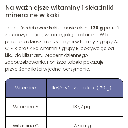
Najważniejsze witaminy i składniki
mineralne w kaki
Jeden średni owoc kaki o masie około
170 g
potrafi
zaskoczyć ilością witamin, jaką dostarcza. W tej
porcji znajdziesz między innymi witaminy z grupy A,
C, E, K oraz kilka witamin z grupy B, pokrywając od
kilku do kilkunastu procent dziennego
zapotrzebowania. Poniższa tabela pokazuje
przybliżone ilości w jednej persymonie.
Witamina
Ilość w 1 owocu kaki (170 g)
%
Witamina A
137,7 µg
Witamina C
12,75 mg