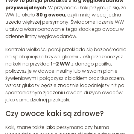
1 WW to porcja produktu z 10 g węglowodanów
przyswajalnych
. W przypadku kaki przyjmuje się, że 1
WW to około
80 g owocu
, czyli mniej więcej jedna
trzecia większej persymony. Świadome liczenie WW
ułatwia wkomponowanie tego słodkiego owocu w
dzienne limity węglowodanów.
Kontrola wielkości porcji przekłada się bezpośrednio
na spokojniejsze krzywe glikemii. Jeśli przeznaczysz
na kaki na przykład
1–2 WW
z danego posiłku,
policzysz je w dawce insuliny lub w swoim planie
żywieniowym i połączysz z białkiem oraz tłuszczem,
wzrost glukozy będzie znacznie łagodniejszy niż po
spontanicznym zjedzeniu dwóch dużych owoców
jako samodzielnej przekąski.
Czy owoce kaki są zdrowe?
Kaki, znane także jako persymona czy hurma