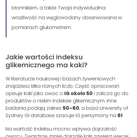
błonnikiem, a także Twoja indywidualna
wrażliwość na węglowodany obserwowana w
pomiarach glukometrem.
Jakie wartości indeksu
glikemicznego ma kaki?
W literaturze naukowej i bazach żywieniowych
znajdziesz kilka różnych liczb. Część opracowań
opisuje kaki jako owoc o
IG około 50
i zalicza go do
produktów o niskim indeksie glikemicznym. Inne
badania podają zakres
50–60
, a baza University of
Sydney GI database szacuje IG persymony na
61
Na wartość indeksu mocno wpływa dojrzałość
owocu. Twardsze, mniej dojrzałe kaki zawiera więcej