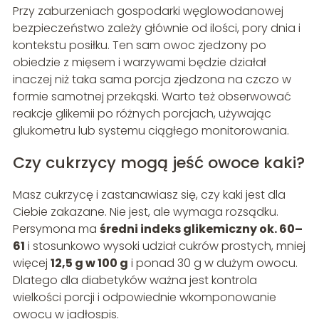
Przy zaburzeniach gospodarki węglowodanowej
bezpieczeństwo zależy głównie od ilości, pory dnia i
kontekstu posiłku. Ten sam owoc zjedzony po
obiedzie z mięsem i warzywami będzie działał
inaczej niż taka sama porcja zjedzona na czczo w
formie samotnej przekąski. Warto też obserwować
reakcje glikemii po różnych porcjach, używając
glukometru lub systemu ciągłego monitorowania.
Czy cukrzycy mogą jeść owoce kaki?
Masz cukrzycę i zastanawiasz się, czy kaki jest dla
Ciebie zakazane. Nie jest, ale wymaga rozsądku.
Persymona ma
średni indeks glikemiczny ok. 60–
61
i stosunkowo wysoki udział cukrów prostych, mniej
więcej
12,5 g w 100 g
i ponad 30 g w dużym owocu.
Dlatego dla diabetyków ważna jest kontrola
wielkości porcji i odpowiednie wkomponowanie
owocu w jadłospis.