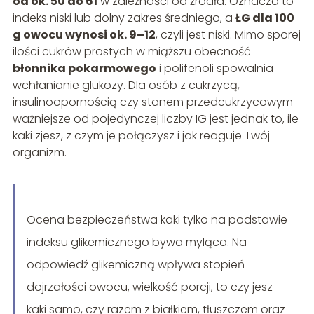
od ok. 50 do 61
w zależności od źródła. Oznacza to
indeks niski lub dolny zakres średniego, a
ŁG dla 100
g owocu wynosi ok. 9–12
, czyli jest niski. Mimo sporej
ilości cukrów prostych w miąższu obecność
błonnika pokarmowego
i polifenoli spowalnia
wchłanianie glukozy. Dla osób z cukrzycą,
insulinoopornością czy stanem przedcukrzycowym
ważniejsze od pojedynczej liczby IG jest jednak to, ile
kaki zjesz, z czym je połączysz i jak reaguje Twój
organizm.
Ocena bezpieczeństwa kaki tylko na podstawie
indeksu glikemicznego bywa myląca. Na
odpowiedź glikemiczną wpływa stopień
dojrzałości owocu, wielkość porcji, to czy jesz
kaki samo, czy razem z białkiem, tłuszczem oraz