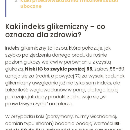
Kaki przeciwwskazania i możliwe skutki
uboczne
Kaki indeks glikemiczny – co
oznacza dla zdrowia?
Indeks glikemiczny to liczba, która pokazuje, jak
szybko po zjedzeniu danego produktu rośnie
poziom glukozy we krwi w porównaniu z czystą
glukozą.
Niski IG to zwykle poniżej 55
, zakres 55–69
uznaje się za średni, a powyżej 70 za wysoki. Ładunek
glikemiczny uwzględnia już nie tylko sam indeks, ale
także ilość węglowodanów w porcji, dlatego lepiej
pokazuje, jak dany produkt zachowuje się „w
prawdziwym życiu” na talerzu.
W przypadku kaki (persymony, hurmy wschodniej,
odmian typu Sharon) badania podają wartości
IG