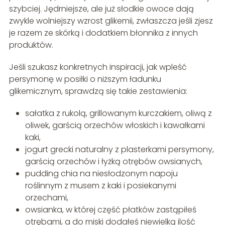
szybciej. Jędrniejsze, ale już słodkie owoce dają
zwykle wolniejszy wzrost glikemii, zwłaszcza jeśli zjesz
je razem ze skórką i dodatkiem błonnika z innych
produktów.
Jeśli szukasz konkretnych inspiracji, jak wpleść
persymonę w posiłki o niższym ładunku
glikemicznym, sprawdzą się takie zestawienia:
sałatka z rukolą, grillowanym kurczakiem, oliwą z
oliwek, garścią orzechów włoskich i kawałkami
kaki,
jogurt grecki naturalny z plasterkami persymony,
garścią orzechów i łyżką otrębów owsianych,
pudding chia na niesłodzonym napoju
roślinnym z musem z kaki i posiekanymi
orzechami,
owsianka, w której część płatków zastąpiłeś
otrębami, a do miski dodałeś niewielką ilość