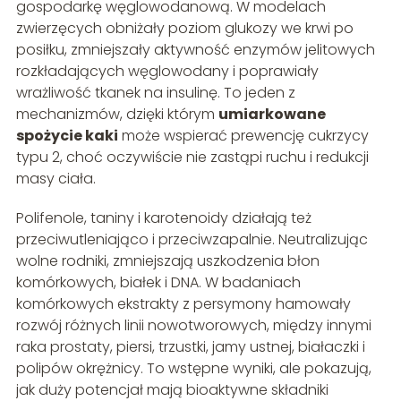
gospodarkę węglowodanową. W modelach
zwierzęcych obniżały poziom glukozy we krwi po
posiłku, zmniejszały aktywność enzymów jelitowych
rozkładających węglowodany i poprawiały
wrażliwość tkanek na insulinę. To jeden z
mechanizmów, dzięki którym
umiarkowane
spożycie kaki
może wspierać prewencję cukrzycy
typu 2, choć oczywiście nie zastąpi ruchu i redukcji
masy ciała.
Polifenole, taniny i karotenoidy działają też
przeciwutleniająco i przeciwzapalnie. Neutralizując
wolne rodniki, zmniejszają uszkodzenia błon
komórkowych, białek i DNA. W badaniach
komórkowych ekstrakty z persymony hamowały
rozwój różnych linii nowotworowych, między innymi
raka prostaty, piersi, trzustki, jamy ustnej, białaczki i
polipów okrężnicy. To wstępne wyniki, ale pokazują,
jak duży potencjał mają bioaktywne składniki