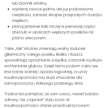
lub błonnik witalny,
wybieraj owoce jędrne, ale już pozbawione
cierpkości, zamiast skrajnie przejrzałych i bardzo
miękkich,
planuj jedzenie kaki raczej w pierwszej części
dnia lub w okolicach większych posiłków niż
późno wieczorem.
Takie „triki” istotnie zmieniają realny ładunek
glikemiczny całego posiłku. Białko i tłuszcz
spowalniają opróżnianie żołądka, a błonnik wydłuża
wchłanianie glukozy. Dzięki temu poziom cukru we
krwi rośnie wolniej i opada łagodniej, co przy
insulinooporności ma duże znaczenie dla
samopoczucia i dalszego przebiegu dnia.
Trzeba też pamiętać, że sam owoc, nawet bardzo
zdrowy, nie „naprawi” stylu życia. W
insulinooporności i stanie przedcukrzycowym