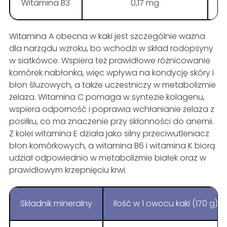
Witamina B3
0,17 mg
Witamina A obecna w kaki jest szczególnie ważna
dla narządu wzroku, bo wchodzi w skład rodopsyny
w siatkówce. Wspiera też prawidłowe różnicowanie
komórek nabłonka, więc wpływa na kondycję skóry i
błon śluzowych, a także uczestniczy w metabolizmie
żelaza. Witamina C pomaga w syntezie kolagenu,
wspiera odporność i poprawia wchłanianie żelaza z
posiłku, co ma znaczenie przy skłonności do anemii.
Z kolei witamina E działa jako silny przeciwutleniacz
błon komórkowych, a witamina B6 i witamina K biorą
udział odpowiednio w metabolizmie białek oraz w
prawidłowym krzepnięciu krwi.
Składnik mineralny
Ilość w 1 owocu kaki (170 g)