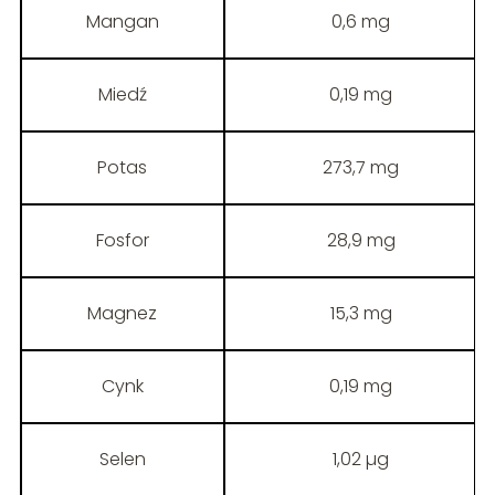
Mangan
0,6 mg
Miedź
0,19 mg
Potas
273,7 mg
Fosfor
28,9 mg
Magnez
15,3 mg
Cynk
0,19 mg
Selen
1,02 µg