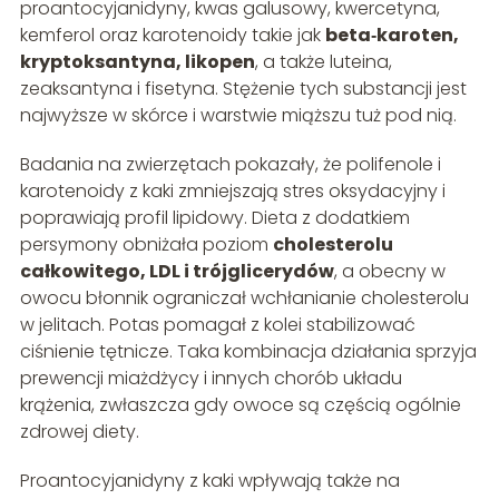
proantocyjanidyny, kwas galusowy, kwercetyna,
kemferol oraz karotenoidy takie jak
beta‑karoten,
kryptoksantyna, likopen
, a także luteina,
zeaksantyna i fisetyna. Stężenie tych substancji jest
najwyższe w skórce i warstwie miąższu tuż pod nią.
Badania na zwierzętach pokazały, że polifenole i
karotenoidy z kaki zmniejszają stres oksydacyjny i
poprawiają profil lipidowy. Dieta z dodatkiem
persymony obniżała poziom
cholesterolu
całkowitego, LDL i trójglicerydów
, a obecny w
owocu błonnik ograniczał wchłanianie cholesterolu
w jelitach. Potas pomagał z kolei stabilizować
ciśnienie tętnicze. Taka kombinacja działania sprzyja
prewencji miażdżycy i innych chorób układu
krążenia, zwłaszcza gdy owoce są częścią ogólnie
zdrowej diety.
Proantocyjanidyny z kaki wpływają także na