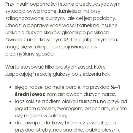
Przy insulinooporności i stanie przedcukrzycowym
sytuacja bywa trochę „luźniejsza” niż przy
zdiagnozowanej cukrzycy, ale cel jest podobny.
Chodzi o poprawę wrażliwości tkanek na insulinę i
unikanie dużych skoków glikemii po posiłkach.
Owoce z umiarkowanym IG, takie jak persymona,
mogą się w takiej diecie pojawiać, ale w
przemyślany sposób.
Warto stosować kilka prostych zasad, które
„uspokajają” reakcję glukozy po zjedzeniu kaki:
sięgaj raczej po małe porcje, na przykład
½–1
średni owoc
zamiast dwóch dużych naraz,
łącz kaki ze źródłem białka i tłuszczu, na przykład
jogurtem greckim, twarogiem, orzechami, jajkiem
czy mięsem w sałatce,
dodawaj dodatkowy błonnik z zewnątrz, na
przykład otręby, nasiona chia, babkę płesznik