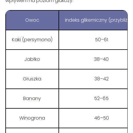
wpływem na poziom glukozy.
Owoc
Indeks glikemiczny (przybliżo
Kaki (persymona)
50–61
Jabłko
38–40
Gruszka
38–42
Banany
52–65
Winogrona
46–50