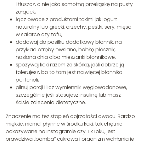
i tłuszcz, a nie jako samotną przekąskę na pusty
żołądek,
łącz owoce z produktami takimi jak jogurt
naturalny lub grecki, orzechy, pestki, sery, mięso
w sałatce czy tofu,
dodawaj do posiłku dodatkowy błonnik, na
przykład otręby owsiane, babkę płesznik,
nasiona chia albo mieszanki błonnikowe,
spożywaj kaki razem ze skórką, jeśli dobrze ją
tolerujesz, bo to tam jest najwięcej błonnika i
polifenoli,
pilnuj porcji i licz wymienniki węglowodanowe,
szczególnie jeśli stosujesz insulinę lub masz
ścisłe zalecenia dietetyczne.
Znaczenie ma też stopień dojrzałości owocu. Bardzo
miękkie, niemal płynne w środku kaki, tak chętnie
pokazywane na Instagramie czy TikToku, jest
prawdziwą „bombą” cukrową i organizm wchłania je