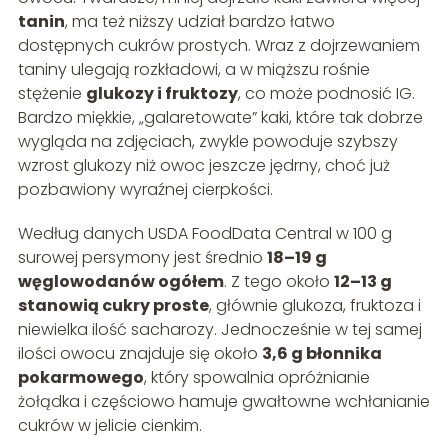
tanin
, ma też niższy udział bardzo łatwo
dostępnych cukrów prostych. Wraz z dojrzewaniem
taniny ulegają rozkładowi, a w miąższu rośnie
stężenie
glukozy i fruktozy
, co może podnosić IG.
Bardzo miękkie, „galaretowate” kaki, które tak dobrze
wygląda na zdjęciach, zwykle powoduje szybszy
wzrost glukozy niż owoc jeszcze jędrny, choć już
pozbawiony wyraźnej cierpkości.
Według danych USDA FoodData Central w 100 g
surowej persymony jest średnio
18–19 g
węglowodanów ogółem
. Z tego około
12–13 g
stanowią cukry proste
, głównie glukoza, fruktoza i
niewielka ilość sacharozy. Jednocześnie w tej samej
ilości owocu znajduje się około
3,6 g błonnika
pokarmowego
, który spowalnia opróżnianie
żołądka i częściowo hamuje gwałtowne wchłanianie
cukrów w jelicie cienkim.