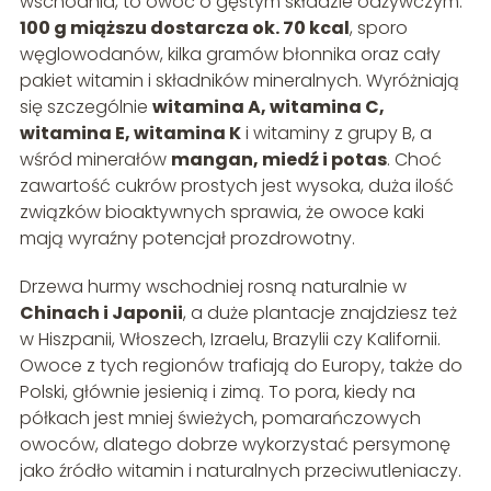
wschodnia, to owoc o gęstym składzie odżywczym.
100 g miąższu dostarcza ok. 70 kcal
, sporo
węglowodanów, kilka gramów błonnika oraz cały
pakiet witamin i składników mineralnych. Wyróżniają
się szczególnie
witamina A, witamina C,
witamina E, witamina K
i witaminy z grupy B, a
wśród minerałów
mangan, miedź i potas
. Choć
zawartość cukrów prostych jest wysoka, duża ilość
związków bioaktywnych sprawia, że owoce kaki
mają wyraźny potencjał prozdrowotny.
Drzewa hurmy wschodniej rosną naturalnie w
Chinach i Japonii
, a duże plantacje znajdziesz też
w Hiszpanii, Włoszech, Izraelu, Brazylii czy Kalifornii.
Owoce z tych regionów trafiają do Europy, także do
Polski, głównie jesienią i zimą. To pora, kiedy na
półkach jest mniej świeżych, pomarańczowych
owoców, dlatego dobrze wykorzystać persymonę
jako źródło witamin i naturalnych przeciwutleniaczy.